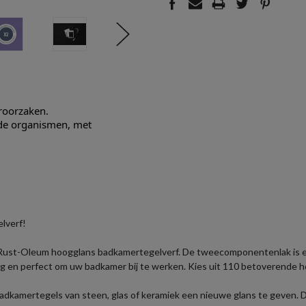
eroorzaken.
nde organismen, met
lverf!
de Rust-Oleum hoogglans badkamertegelverf. De tweecomponentenlak is
ig en perfect om uw badkamer bij te werken. Kies uit 110 betoverende 
kamertegels van steen, glas of keramiek een nieuwe glans te geven. De