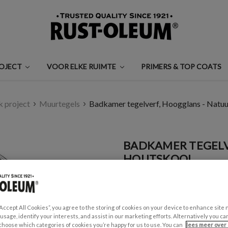
ROJECT
VOOR ELKE RUIMTE
PRIMERS & TOP COATS
k project
Muurtegels
Badkamer tegelverf, Hoogglans - Natuu
BADKAMER TEGELV
HOUTSKOOL
€37,50
Een beoordeling schrijven
“Accept All Cookies”, you agree to the storing of cookies on your device to enhance site 
 usage, identify your interests, and assist in our marketing efforts. Alternatively you 
GESCHIKT VOOR:
choose which categories of cookies you’re happy for us to use. You can
lees meer over 