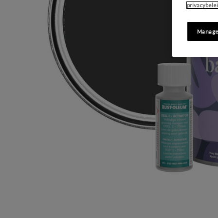
privacybele
Manage