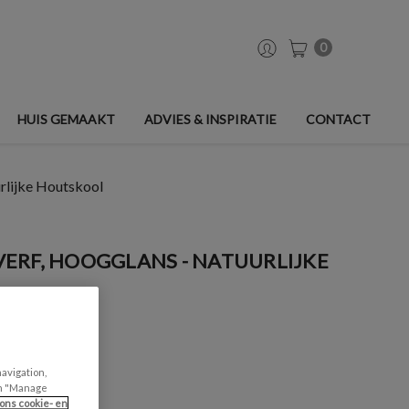
0
HUIS GEMAAKT
ADVIES & INSPIRATIE
CONTACT
rlijke Houtskool
ERF, HOOGGLANS - NATUURLIJKE
navigation,
can "Manage
ons cookie- en