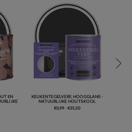
UT EN
KEUKENTEGELVERF, HOOGGLANS -
ME
UURLIJKE
NATUURLIJKE HOUTSKOOL
N
€0,99 - €35,50