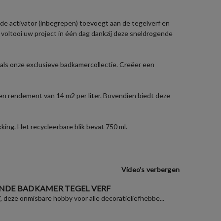
e activator (inbegrepen) toevoegt aan de tegelverf en
n voltooi uw project in één dag dankzij deze sneldrogende
als onze exclusieve badkamercollectie. Creëer een
en rendement van 14 m2 per liter. Bovendien biedt deze
ing. Het recycleerbare blik bevat 750 ml.
Video's verbergen
NDE BADKAMER TEGEL VERF
", deze onmisbare hobby voor alle decoratieliefhebbe...