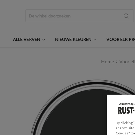
Zoeken
ALLE VERVEN
NIEUWE KLEUREN
VOOR ELK P
Home
Voor el
By clicking 
analyze site
Cookies" to 