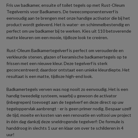
Fris uw badkamer, ensuite of toilet tegels op met Rust-Oleum
Tegelvernis voor Badkamers. De tweecomponentenverf is
eenvoudig aan te brengen met onze handige activator die bij het
product wordt geleverd. Het is water- en schimmelbestendig en
perfect om uw badkamer bij te werken. Kies uit 110 betoverende
matte kleuren om een mooie, tijdloze look te creëren.
Rust-Oleum Badkamertegelverf is perfect om verouderde en
verkleurde stenen, glazen of keramische badkamertegels op te
frissen met een nieuwe kleur. Deze tegelverf is sterk
geconcentreerd; daardoor ontstaat een unieke kleurdiepte. Het
resultaat is een matte, tijdloze high-end look.
Badkamertegels verven was nog nooit zo eenvoudig. Het is een
handig tweedelig systeem, waarbij u gewoon de activator
(inbegrepen) toevoegt aan de tegelverf en deze direct op uw
tegeloppervlak aanbrengt - er is geen primer nodig. Bespaar uzelf
de tijd, moeite en kosten van een renovatie en voltooi uw project
in één dag dankzij deze sneldrogende tegelverf: De formule is
handdroog in slechts 1 uur en klaar om over te schilderen in 4
uur!