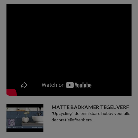
MATTE BADKAMER TEGEL VERF
"Upcycling", de onmisbare hobby voor alle
decoratieliefhebbers...