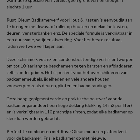
want deze speciale verf vereist geen grondverf en droogt in
slechts 1 uur.
Rust-Oleum Badkamerverf voor Hout & Kasten is eenvoudig aan
te brengen met kwast of roller op houten en melamine kasten,
deuren, vensterbanken enz. De speciale formule is verkrijgbaar in
een duurzame, satijnen afwerking. Voor het beste resultaat
raden we twee verflagen aan.
Deze schimmel-, vocht- en condensbestendige verf is ontworpen
om tot 10 jaar lang te beschermen tegen barsten en afbladderen,
zelfs zonder primer. Het is perfect voor het overschilderen van
badkamermeubels, ijdelheden en vele andere houten
voorwerpen zoals deuren, plinten en badomrandingen.
Deze hoog gepigmenteerde en praktische houtverf voor de
badkamer garandeert een hoge dekking (dekking 14 m2 per liter)
en is verkrijgbaar in 110 prachtige tinten, zodat elke badkamer op
kleur kan worden gebracht.
Perfect te combineren met Rust-Oleum muur- en plafondverf
voor de badkamer! Fris je badkamer op met nieuwe,