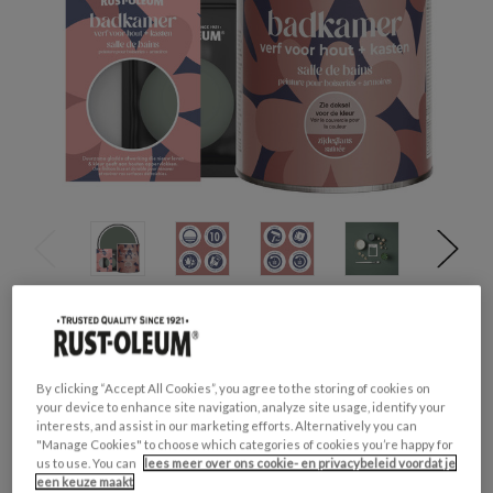
Productveiligheid
Waarschuwing
H317 - Kan een allergische huidreactie
By clicking “Accept All Cookies”, you agree to the storing of cookies on
veroorzaken.
your device to enhance site navigation, analyze site usage, identify your
H412 - Schadelijk voor in het water levende
interests, and assist in our marketing efforts. Alternatively you can
organismen, met langdurige gevolgen.
"Manage Cookies" to choose which categories of cookies you’re happy for
us to use. You can
lees meer over ons cookie- en privacybeleid voordat je
een keuze maakt