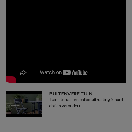
BUITENVERF TUIN
Tuin-, terras- en balkonuitrusting is hard,
dof en veroudert.....