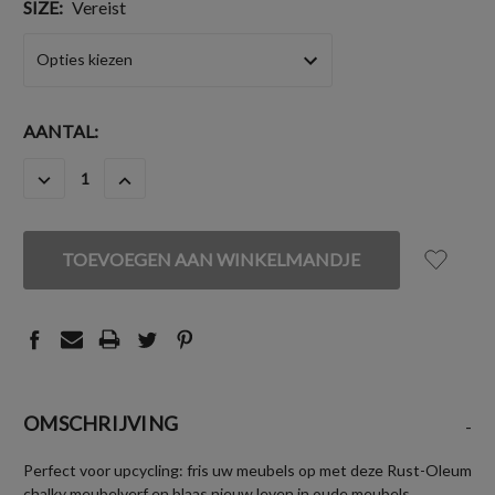
SIZE:
Vereist
HUIDIGE
AANTAL:
VOORRAAD:
HOEVEELHEID
HOEVEELHEID
VERLAGEN
VERHOGEN
VAN
VAN
UNDEFINED
UNDEFINED
OMSCHRIJVING
-
Perfect voor upcycling: fris uw meubels op met deze Rust-Oleum
chalky meubelverf en blaas nieuw leven in oude meubels.