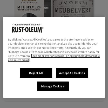
By clicking “Accept All Cookies”, you agree to the storing of cookies on
your device to enhance site navigation, analyze site usage, identify your
interests, and assist in our marketing efforts. Alternatively you can
"Manage Cookies" to choose which categories of cookies you’re happy for
us to use. You can
lees meer over ons cookie- en privacybeleid voordat je
een keuze maakt
Reject All
Accept All Cookies
GESCHIKT VOOR:
Meubels en plinten
KLEURGROEP:
Zwart
Manage Cookies
KLEURCOLLECTIE:
Opvallend & levendig
FINISH:
Mat