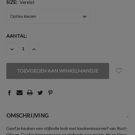
SIZE:
Vereist
HUIDIGE
AANTAL:
VOORRAAD:
HOEVEELHEID
HOEVEELHEID
VERLAGEN
VERHOGEN
VAN
VAN
UNDEFINED
UNDEFINED
OMSCHRIJVING
-
Geef je keuken een stijlvolle look met keukenmuurverf van Rust-
Oleum. Geef je binnenmuren en plafonds een mooie, frisse kleur.