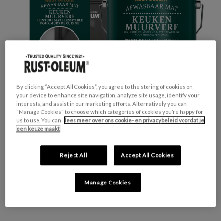
By clicking “Accept All Cookies”, you agree to the storing of cookies on
your device to enhance site navigation, analyze site usage, identify your
interests, and assist in our marketing efforts. Alternatively you can
"Manage Cookies" to choose which categories of cookies you’re happy for
us to use. You can
lees meer over ons cookie- en privacybeleid voordat je
een keuze maakt
GESCHIKT VOOR:
Muren en Plafonds
Reject All
Accept All Cookies
KLEURGROEP:
Zwart
KLEURCOLLECTIE:
Opvallend & levendig
Manage Cookies
FINISH:
Mat