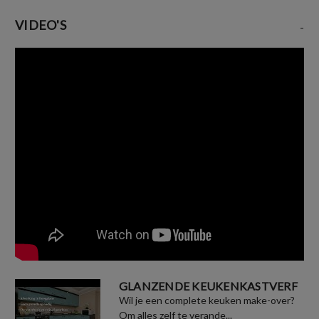
VIDEO'S
-
GLANZENDE KEUKENKASTVERF
Wil je een complete keuken make-over?
Om alles zelf te verande...