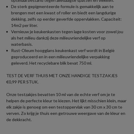
optimaal bestand tegen alledaagse spatten en vlekken.
De sterk gepigmenteerde formule is gemakkelijk aan te
brengen met een kwast of roller en biedt een langdurige
dekking, zelfs op eerder geverfde oppervlakken. Capaciteit:
14m2 per liter.
Vernieuw je keukenkasten tegen lage kosten voor zowel jou
als het milieu dankzij deze milieuvriendelijke verf op
waterbasis.
Rust-Oleum hoogglans keukenkast verf wordt in België
geproduceerd en in een milieuvriendelijke verpakking
geleverd. Het recyclebare blik bevat 750 ml.
TEST DE VERF THUIS MET ONZE HANDIGE TESTZAKJES
€0,99 PER STUK.
Onze testzakjes bevatten 10 ml van de echte verf om je te
helpen de perfecte kleur te kiezen. Het lijkt misschien klein, maar
elk zakje is genoeg om een testoppervlak van 30 cm x 30 cm te
verven. Zo krijg je thuis een getrouwe weergave van de kleur en
de dekkracht.