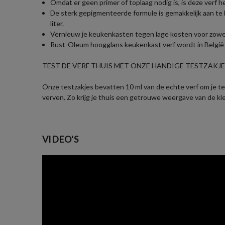
Omdat er geen primer of toplaag nodig is, is deze verf h
De sterk gepigmenteerde formule is gemakkelijk aan te 
liter.
Vernieuw je keukenkasten tegen lage kosten voor zowel jo
Rust-Oleum hoogglans keukenkast verf wordt in België g
TEST DE VERF THUIS MET ONZE HANDIGE TESTZAKJES
Onze testzakjes bevatten 10 ml van de echte verf om je te 
verven. Zo krijg je thuis een getrouwe weergave van de kl
VIDEO'S