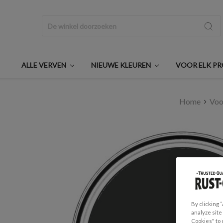
Zoeken
ALLE VERVEN
NIEUWE KLEUREN
VOOR ELK P
Home
Voo
By clicking 
analyze site
Cookies" to 