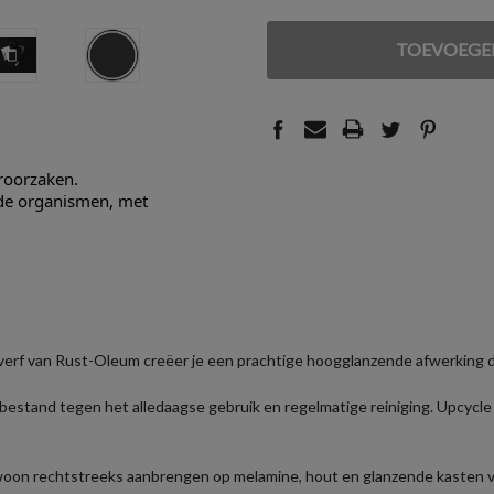
VERLAGEN
VERHOGEN
VAN
VAN
UNDEFINED
UNDEFINED
eroorzaken.
nde organismen, met
verf van Rust-Oleum creëer je een prachtige hoogglanzende afwerking die
bestand tegen het alledaagse gebruik en regelmatige reiniging. Upcycl
woon rechtstreeks aanbrengen op melamine, hout en glanzende kasten v