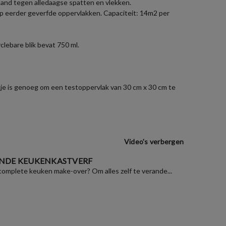
estand tegen alledaagse spatten en vlekken.
op eerder geverfde oppervlakken. Capaciteit: 14m2 per
lebare blik bevat 750 ml.
zakje is genoeg om een testoppervlak van 30 cm x 30 cm te
Video's verbergen
NDE KEUKENKASTVERF
 complete keuken make-over? Om alles zelf te verande...