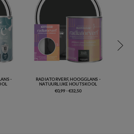
ANS -
RADIATORVERF, HOOGGLANS -
BADK
OOL
NATUURLIJKE HOUTSKOOL
KASTEN
€0,99 - €32,50