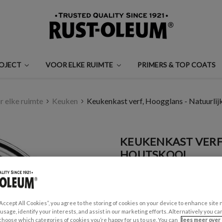
ROJECT
VOOR ELKE RUIMTE
PRIMERS & TOP COATS
r elke ruimte
Keuken
Keukenkast verf, Hoogglans - Natuurli
KEUKENKAST VERF
HOUTSKOOL
€0,99 - €35,00
Een beoordeling schrijven
“Accept All Cookies”, you agree to the storing of cookies on your device to enhance site 
 usage, identify your interests, and assist in our marketing efforts. Alternatively you 
GESCHIKT VOOR:
choose which categories of cookies you’re happy for us to use. You can
lees meer over 