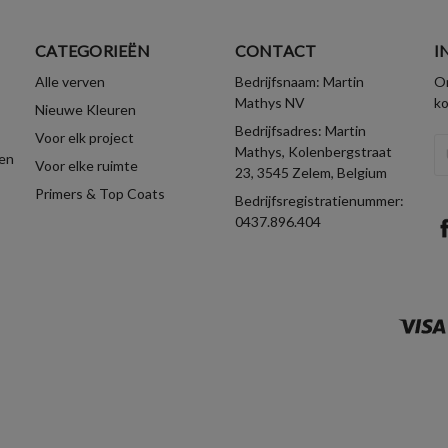
CATEGORIEËN
CONTACT
I
Alle verven
Bedrijfsnaam: Martin
On
Mathys NV
k
Nieuwe Kleuren
Bedrijfsadres: Martin
Voor elk project
E-
Mathys, Kolenbergstraat
en
Voor elke ruimte
ma
23, 3545 Zelem, Belgium
Primers & Top Coats
Bedrijfsregistratienummer:
0437.896.404