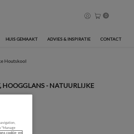
0
HUIS GEMAAKT
ADVIES & INSPIRATIE
CONTACT
jke Houtskool
, HOOGGLANS - NATUURLIJKE
navigation,
can "Manage
ons cookie- en