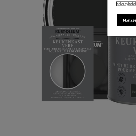
privacybele
Manage