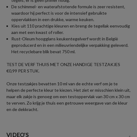
tegels; er is geen primer nodig.
De schimmel- en waterafstotende formule is zeer resistent,
waardoor hij perfect is voor de intensief gebruikte
oppervlakken in een drukke, warme keuken.
Kies uit 110 prachtige kleuren en breng de tegellak eenvoudig
aan met een kwast of roller.
Rust-Oleum hoogglans keukentegelverf wordt in België
geproducerd en in een milieuvriendelijke verpakking geleverd.
Het recyclebare blik bevat 750 ml.
TEST DE VERF THUIS MET ONZE HANDIGE TESTZAKJES
€0,99 PER STUK.
Onze testzakjes bevatten 10 ml van de echte verf om je te
helpen de perfecte kleur te kiezen. Het ziet er misschien klein uit,
maar elk zakje is genoeg om een testoppervlak van 30 cm x 30 cm
te verven. Zo krijg je thuis een getrouwe weergave van de kleur
en de dekkracht.
VIDEO'S
-