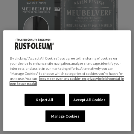
By clicking “Accept All Cookies”, you agree to the storing of cookies on
your device to enhance site navigation, analyze site usage, identify your
interests, and assist in our marketing efforts. Alternatively you can
"Manage Cookies" to choose which categories of cookies you’re happy for
us to use. You can
lees meer over ons cookie- en privacybeleid voordat je
een keuze maakt
GESCHIKT VOOR:
Meubels en plinten
KLEURGROEP:
Zwart
Reject All
Accept All Cookies
KLEURCOLLECTIE:
Opvallend & levendig
FINISH:
Zijdeglans
Manage Cookies