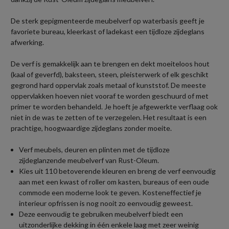
De sterk gepigmenteerde meubelverf op waterbasis geeft je
favoriete bureau, kleerkast of ladekast een tijdloze zijdeglans
afwerking.
De verf is gemakkelijk aan te brengen en dekt moeiteloos hout
(kaal of geverfd), baksteen, steen, pleisterwerk of elk geschikt
gegrond hard oppervlak zoals metaal of kunststof. De meeste
oppervlakken hoeven niet vooraf te worden geschuurd of met
primer te worden behandeld. Je hoeft je afgewerkte verflaag ook
niet in de was te zetten of te verzegelen. Het resultaat is een
prachtige, hoogwaardige zijdeglans zonder moeite.
Verf meubels, deuren en plinten met de tijdloze
zijdeglanzende meubelverf van Rust-Oleum.
Kies uit 110 betoverende kleuren en breng de verf eenvoudig
aan met een kwast of roller om kasten, bureaus of een oude
commode een moderne look te geven. Kosteneffectief je
interieur opfrissen is nog nooit zo eenvoudig geweest.
Deze eenvoudig te gebruiken meubelverf biedt een
uitzonderlijke dekking in één enkele laag met zeer weinig