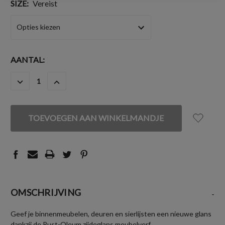
SIZE:
Vereist
HUIDIGE
AANTAL:
VOORRAAD:
HOEVEELHEID
HOEVEELHEID
VERLAGEN
VERHOGEN
VAN
VAN
UNDEFINED
UNDEFINED
OMSCHRIJVING
-
Geef je binnenmeubelen, deuren en sierlijsten een nieuwe glans
dankzij de Rust-Oleum zijdeglans meubelverf.