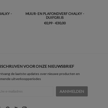
ALKY -
MUUR- EN PLAFONDVERF CHALKY -
MUUR-
DUIFGRIJS
€0,99 - €30,00
NSCHRIJVEN VOOR ONZE NIEUWSBRIEF
tvang de laatste updates over nieuwe producten en
omende uitverkoopperiodes
iladres