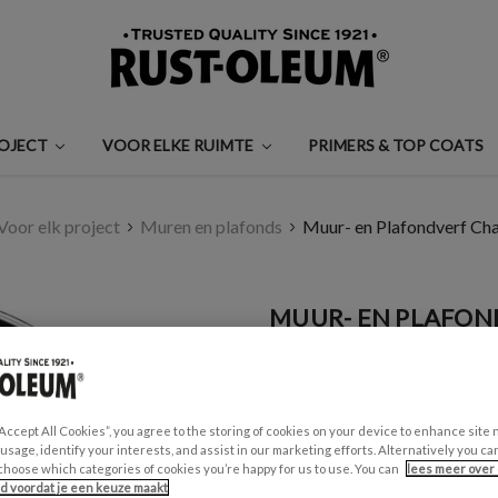
ROJECT
VOOR ELKE RUIMTE
PRIMERS & TOP COATS
Voor elk project
Muren en plafonds
Muur- en Plafondverf Cha
MUUR- EN PLAFOND
€0,99 - €30,00
(3 beoordelingen
“Accept All Cookies”, you agree to the storing of cookies on your device to enhance site 
 usage, identify your interests, and assist in our marketing efforts. Alternatively you 
GESCHIKT VOOR:
choose which categories of cookies you’re happy for us to use. You can
lees meer over 
Muren en Plafonds
id voordat je een keuze maakt