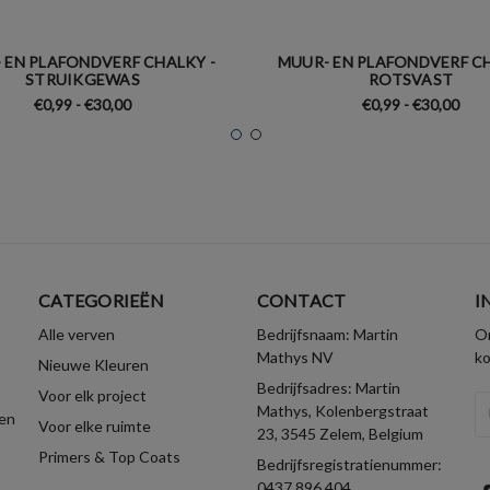
 EN PLAFONDVERF CHALKY -
MUUR- EN PLAFONDVERF CH
STRUIKGEWAS
ROTSVAST
€0,99 - €30,00
€0,99 - €30,00
CATEGORIEËN
CONTACT
I
Alle verven
Bedrijfsnaam: Martin
On
Mathys NV
k
Nieuwe Kleuren
Bedrijfsadres: Martin
Voor elk project
E-
Mathys, Kolenbergstraat
en
Voor elke ruimte
ma
23, 3545 Zelem, Belgium
Primers & Top Coats
Bedrijfsregistratienummer:
0437.896.404