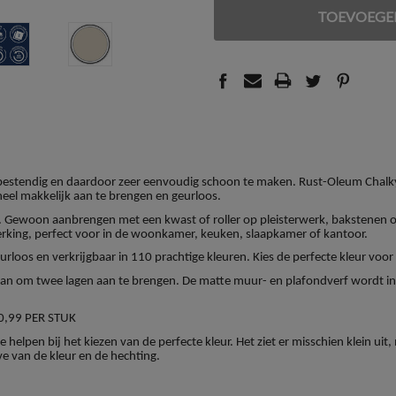
VAN
VAN
UNDEFINED
UNDEFINED
vlekbestendig en daardoor zeer eenvoudig schoon te maken. Rust-Oleum Chalk
heel makkelijk aan te brengen en geurloos.
 Gewoon aanbrengen met een kwast of roller op pleisterwerk, bakstenen o
rking, perfect voor in de woonkamer, keuken, slaapkamer of kantoor.
rloos en verkrijgbaar in 110 prachtige kleuren. Kies de perfecte kleur voo
 aan om twee lagen aan te brengen. De matte muur- en plafondverf wordt in 
0,99 PER STUK
 helpen bij het kiezen van de perfecte kleur. Het ziet er misschien klein ui
ve van de kleur en de hechting.