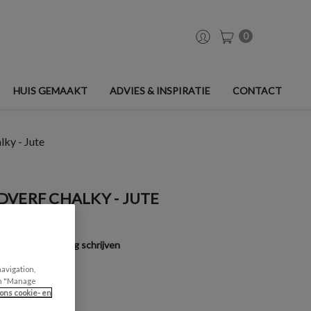
0
HUIS GEMAAKT
ADVIES & INSPIRATIE
CONTACT
lky - Jute
VERF CHALKY - JUTE
)
Een beoordeling schrijven
navigation,
can "Manage
ons cookie- en