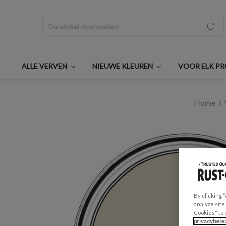
Zoeken
ALLE VERVEN
NIEUWE KLEUREN
VOOR ELK P
Home
By clicking 
analyze site
Cookies" to 
privacybele