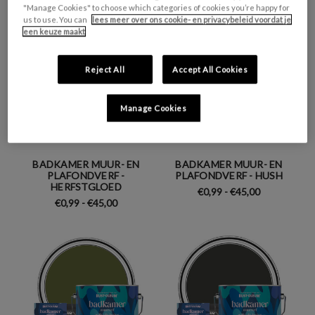
"Manage Cookies" to choose which categories of cookies you’re happy for
us to use. You can
lees meer over ons cookie- en privacybeleid voordat je
een keuze maakt
Reject All
Accept All Cookies
Manage Cookies
BADKAMER MUUR- EN
BADKAMER MUUR- EN
PLAFONDVERF -
PLAFONDVERF - HUSH
HERFSTGLOED
€0,99 - €45,00
€0,99 - €45,00