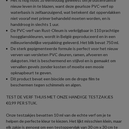
Het is nog nooit zo eenvoudig geweest om je buitenruimte
nieuw leven in te blazen, want deze geurloze PVC-verf op
waterbasis is zelfaanzuigend, wat betekent dat oppervlakken
niet vooraf met primer behandeld moeten worden, en is
handdroog in slechts 1 uur.
De PVC-verf van Rust-Oleum is verkrijgbaar in 110 prachtige
hoogglanskleuren, wordt in België geproduceerd en in een
milieuvriendelijke verpakking geleverd. Het blik bevat 750 ml.
De sterk gepigmenteerde formule is perfect voor het nieuw
verven van versleten PVC deuren, ramen, afvoeren en
dakgoten. Het is beschermend en stijlvol en is gemaakt om
vervallen gevels zonder kosten of moeite een mooie
opknapbeurt te geven.
Dit product bevat een biocide om de droge film te
beschermen tegen schimmels en algen.
TEST DE VERF THUIS MET ONZE HANDIGE TESTZAKJES
€0,99 PER STUK.
Onze testzakjes bevatten 10 ml van de echte verf om je te
helpen de perfecte kleur te kiezen. Het lijkt misschien klein, maar
elk zakje is genoeg om een testoppervlak van 30 cm x 30 cm te