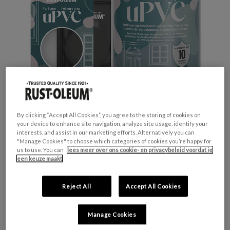
By clicking “Accept All Cookies”, you agree to the storing of cookies on
your device to enhance site navigation, analyze site usage, identify your
interests, and assist in our marketing efforts. Alternatively you can
"Manage Cookies" to choose which categories of cookies you’re happy for
Productveiligheid
us to use. You can
lees meer over ons cookie- en privacybeleid voordat je
een keuze maakt
Waarschuwing
H317 - Kan een allergische huidreactie
veroorzaken.
Reject All
Accept All Cookies
H412 - Schadelijk voor in het water levende
organismen, met langdurige gevolgen.
Manage Cookies