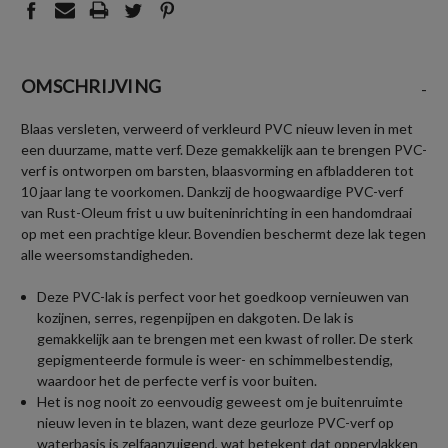
OMSCHRIJVING
-
Blaas versleten, verweerd of verkleurd PVC nieuw leven in met
een duurzame, matte verf. Deze gemakkelijk aan te brengen PVC-
verf is ontworpen om barsten, blaasvorming en afbladderen tot
10 jaar lang te voorkomen. Dankzij de hoogwaardige PVC-verf
van Rust-Oleum frist u uw buiteninrichting in een handomdraai
op met een prachtige kleur. Bovendien beschermt deze lak tegen
alle weersomstandigheden.
Deze PVC-lak is perfect voor het goedkoop vernieuwen van
kozijnen, serres, regenpijpen en dakgoten. De lak is
gemakkelijk aan te brengen met een kwast of roller. De sterk
gepigmenteerde formule is weer- en schimmelbestendig,
waardoor het de perfecte verf is voor buiten.
Het is nog nooit zo eenvoudig geweest om je buitenruimte
nieuw leven in te blazen, want deze geurloze PVC-verf op
waterbasis is zelfaanzuigend, wat betekent dat oppervlakken