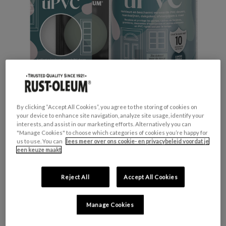
By clicking “Accept All Cookies”, you agree to the storing of cookies on
your device to enhance site navigation, analyze site usage, identify your
interests, and assist in our marketing efforts. Alternatively you can
Productveiligheid
"Manage Cookies" to choose which categories of cookies you’re happy for
us to use. You can
lees meer over ons cookie- en privacybeleid voordat je
Waarschuwing
een keuze maakt
H317 - Kan een allergische huidreactie
veroorzaken.
H412 - Schadelijk voor in het water levende
Reject All
Accept All Cookies
organismen, met langdurige gevolgen.
Manage Cookies