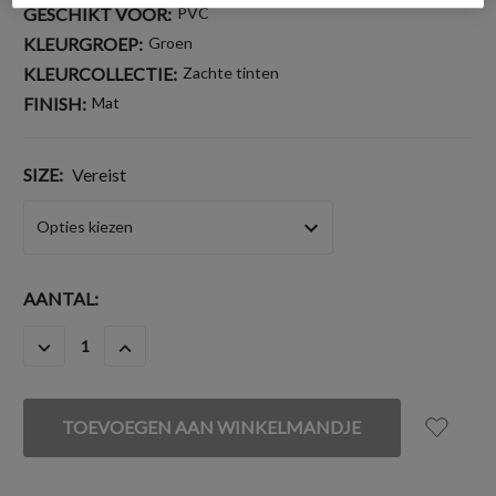
GESCHIKT VOOR:
PVC
KLEURGROEP:
Groen
KLEURCOLLECTIE:
Zachte tinten
FINISH:
Mat
SIZE:
Vereist
HUIDIGE
AANTAL:
VOORRAAD:
HOEVEELHEID
HOEVEELHEID
VERLAGEN
VERHOGEN
VAN
VAN
UNDEFINED
UNDEFINED