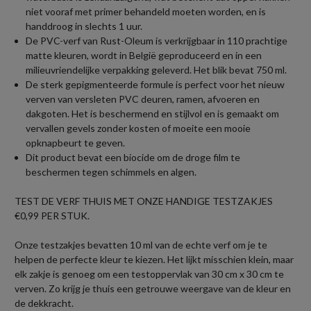
niet vooraf met primer behandeld moeten worden, en is
handdroog in slechts 1 uur.
De PVC-verf van Rust-Oleum is verkrijgbaar in 110 prachtige
matte kleuren, wordt in België geproduceerd en in een
milieuvriendelijke verpakking geleverd. Het blik bevat 750 ml.
De sterk gepigmenteerde formule is perfect voor het nieuw
verven van versleten PVC deuren, ramen, afvoeren en
dakgoten. Het is beschermend en stijlvol en is gemaakt om
vervallen gevels zonder kosten of moeite een mooie
opknapbeurt te geven.
Dit product bevat een biocide om de droge film te
beschermen tegen schimmels en algen.
TEST DE VERF THUIS MET ONZE HANDIGE TESTZAKJES
€0,99 PER STUK.
Onze testzakjes bevatten 10 ml van de echte verf om je te
helpen de perfecte kleur te kiezen. Het lijkt misschien klein, maar
elk zakje is genoeg om een testoppervlak van 30 cm x 30 cm te
verven. Zo krijg je thuis een getrouwe weergave van de kleur en
de dekkracht.