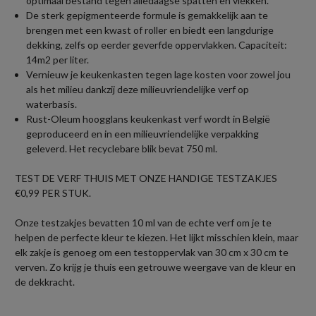
optimaal bestand tegen alledaagse spatten en vlekken.
De sterk gepigmenteerde formule is gemakkelijk aan te
brengen met een kwast of roller en biedt een langdurige
dekking, zelfs op eerder geverfde oppervlakken. Capaciteit:
14m2 per liter.
Vernieuw je keukenkasten tegen lage kosten voor zowel jou
als het milieu dankzij deze milieuvriendelijke verf op
waterbasis.
Rust-Oleum hoogglans keukenkast verf wordt in België
geproduceerd en in een milieuvriendelijke verpakking
geleverd. Het recyclebare blik bevat 750 ml.
TEST DE VERF THUIS MET ONZE HANDIGE TESTZAKJES
€0,99 PER STUK.
Onze testzakjes bevatten 10 ml van de echte verf om je te
helpen de perfecte kleur te kiezen. Het lijkt misschien klein, maar
elk zakje is genoeg om een testoppervlak van 30 cm x 30 cm te
verven. Zo krijg je thuis een getrouwe weergave van de kleur en
de dekkracht.