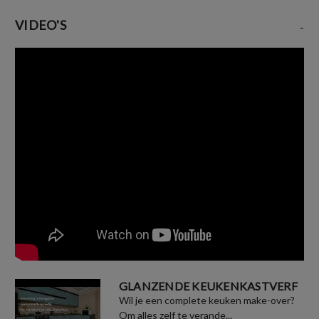
VIDEO'S
-
GLANZENDE KEUKENKASTVERF
Wil je een complete keuken make-over?
Om alles zelf te verande...