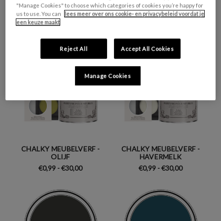
ROTSVAST
JASPER
"Manage Cookies" to choose which categories of cookies you’re happy for
us to use. You can
lees meer over ons cookie- en privacybeleid voordat je
€0,99 - €30,00
€0,99 - €30,00
een keuze maakt
Reject All
Accept All Cookies
Manage Cookies
CHALKY MEUBELVERF -
CHALKY MEUBELVERF -
OLIJF
HAVERMELK
€0,99 - €30,00
€0,99 - €30,00