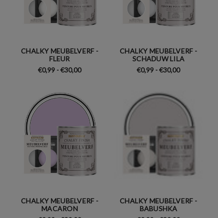
CHALKY MEUBELVERF -
CHALKY MEUBELVERF -
FLEUR
SCHADUW LILA
€0,99 - €30,00
€0,99 - €30,00
CHALKY MEUBELVERF -
CHALKY MEUBELVERF -
MACARON
BABUSHKA