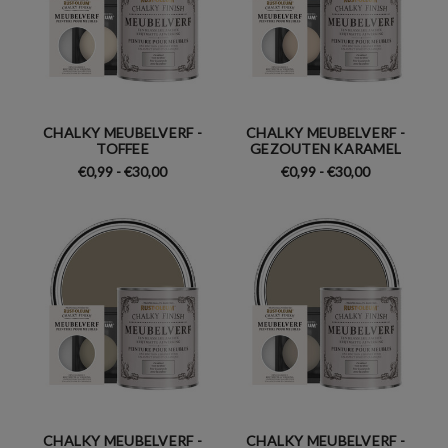
CHALKY MEUBELVERF -
CHALKY MEUBELVERF -
TOFFEE
GEZOUTEN KARAMEL
€0,99 - €30,00
€0,99 - €30,00
CHALKY MEUBELVERF -
CHALKY MEUBELVERF -