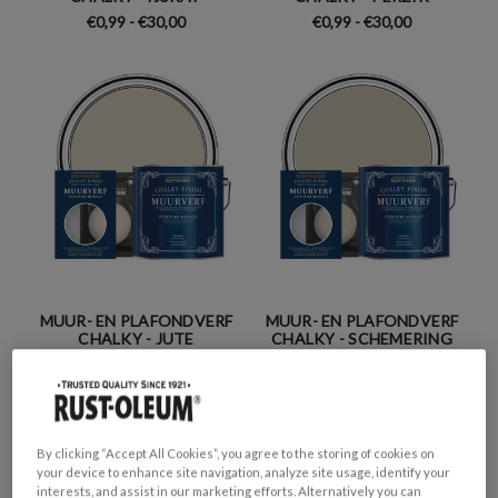
€0,99 - €30,00
€0,99 - €30,00
MUUR- EN PLAFONDVERF
MUUR- EN PLAFONDVERF
CHALKY - JUTE
CHALKY - SCHEMERING
€0,99 - €30,00
€0,99 - €30,00
By clicking “Accept All Cookies”, you agree to the storing of cookies on
your device to enhance site navigation, analyze site usage, identify your
interests, and assist in our marketing efforts. Alternatively you can