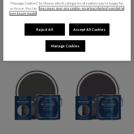
"Manage Cookies" to choose which categories of cookies you’re happy for
us to use. You can
lees meer over ons cookie- en privacybeleid voordat je
een keuze maakt
Reject All
Accept All Cookies
MUUR- EN PLAFONDVERF
MUUR- EN PLAFONDVERF
Manage Cookies
CHALKY - GREY TREE
CHALKY - GRIJSBLAUW
€0,99 - €30,00
€0,99 - €30,00