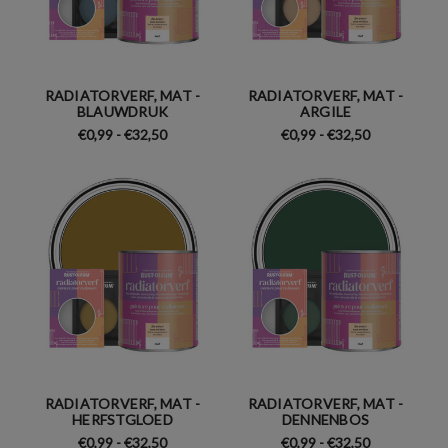
RADIATORVERF, MAT -
RADIATORVERF, MAT -
BLAUWDRUK
ARGILE
€0,99 - €32,50
€0,99 - €32,50
RADIATORVERF, MAT -
RADIATORVERF, MAT -
HERFSTGLOED
DENNENBOS
€0,99 - €32,50
€0,99 - €32,50