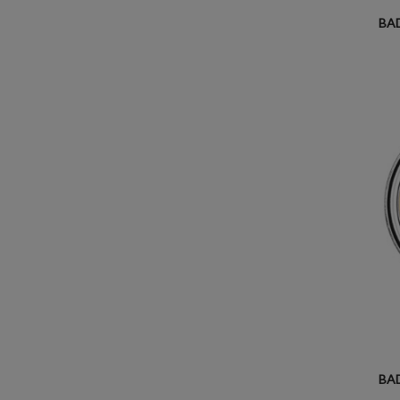
BA
BA