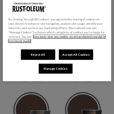
€0,99 - €30,00
By clicking “Accept All Cookies”, you agree to the storing of cookies on
your device to enhance site navigation, analyze site usage, identify your
interests, and assist in our marketing efforts. Alternatively you can
"Manage Cookies" to choose which categories of cookies you’re happy for
us to use. You can
lees meer over ons cookie- en privacybeleid voordat je
een keuze maakt
Reject All
Accept All Cookies
Manage Cookies
KEUKENTEGELVERF,
KEUKENTEGELVERF, MAT
ZIJDEGLANS - VALENTINA
- VALENTINA
€0,99 - €35,50
€0,99 - €35,50