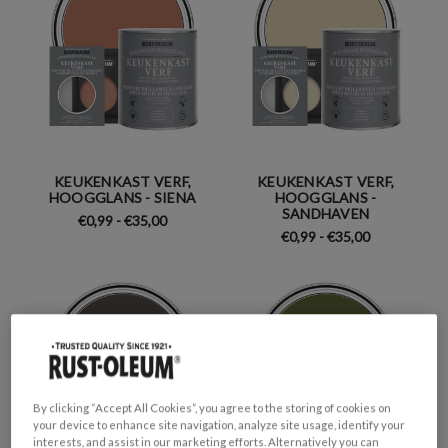
KEUKENKAST VERF,
KEUKENKAST VERF,
HOOGGLANS - SIENA
HOOGGLANS -
SANDHAVEN
€0,99 - €35,00
€0,99 - €35,00
By clicking “Accept All Cookies”, you agree to the storing of cookies on
your device to enhance site navigation, analyze site usage, identify your
interests, and assist in our marketing efforts. Alternatively you can