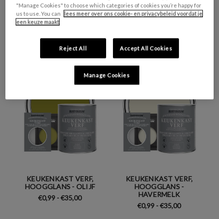
"Manage Cookies" to choose which categories of cookies you’re happy for
us to use. You can
lees meer over ons cookie- en privacybeleid voordat je
een keuze maakt
KEUKENKAST VERF,
KEUKENKAST VERF,
HOOGGLANS - ROTSVAST
HOOGGLANS - JASPER
€0,99 - €35,00
€0,99 - €35,00
Reject All
Accept All Cookies
Manage Cookies
KEUKENKAST VERF,
KEUKENKAST VERF,
HOOGGLANS - OLIJF
HOOGGLANS -
HAVERMELK
€0,99 - €35,00
€0,99 - €35,00