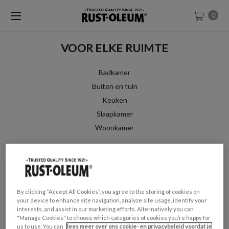
0
VOOR ELKE RUIMTE
Badkamer
Buiten en tuin
Keuken
Slaapkamer
Woonkamer
category.showing_all
Zoeken op
By clicking “Accept All Cookies”, you agree to the storing of cookies on
your device to enhance site navigation, analyze site usage, identify your
Sorteren op:
interests, and assist in our marketing efforts. Alternatively you can
"Manage Cookies" to choose which categories of cookies you’re happy for
us to use. You can
lees meer over ons cookie- en privacybeleid voordat je