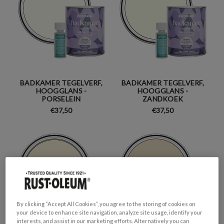
BADKAMER TEGELVERF,
BADKAMER TEGELVERF,
HOOGGLANS -
HOOGGLANS -
PORSELEIN
ZANDKOEK
€37,50
€37,50
By clicking “Accept All Cookies”, you agree to the storing of cookies on
your device to enhance site navigation, analyze site usage, identify your
interests, and assist in our marketing efforts. Alternatively you can