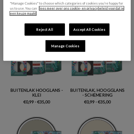
- KALKSTEENGROEVE
- LONGSANDS STRAND
"Manage Cookies" to choose which categories of cookies you’re happy for
us to use. You can
lees meer over ons cookie- en privacybeleid voordat je
€0,99 - €35,00
€0,99 - €35,00
een keuze maakt
Reject All
Accept All Cookies
Manage Cookies
BUITENLAK HOOGLANS -
BUITENLAK, HOOGGLANS
KLEI
- SCHEMERING
€0,99 - €35,00
€0,99 - €35,00