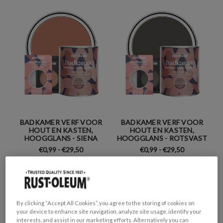
BADKAMER VERF VOOR
BADKAMER VERF VOOR
HOUT EN KASTEN,
HOUT EN KASTEN,
HOOGGLANS - SIENA
HOOGGLANS - ROTSVAST
€0,99 - €29,50
€0,99 - €29,50
By clicking “Accept All Cookies”, you agree to the storing of cookies on
your device to enhance site navigation, analyze site usage, identify your
interests, and assist in our marketing efforts. Alternatively you can