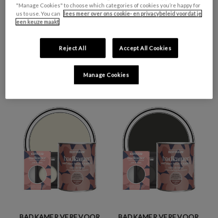
"Manage Cookies" to choose which categories of cookies you’re happy for
us to use. You can
lees meer over ons cookie- en privacybeleid voordat je
een keuze maakt
Reject All
Accept All Cookies
BADKAMER VERF VOOR
BADKAMER VERF VOOR
HOUT EN KASTEN,
HOUT EN KASTEN,
HOOGGLANS - JASPER
HOOGGLANS - OLIJF
Manage Cookies
€0,99 - €29,50
€0,99 - €29,50
BADKAMER VERF VOOR
BADKAMER VERF VOOR