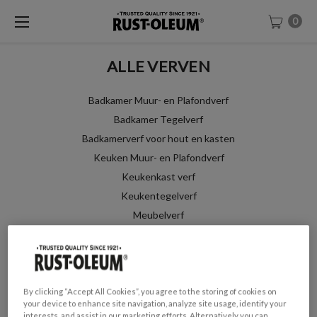
0
ALLE VERVEN
Badkamer Muur- en Plafondverf
Badkamer Tegelverf
Badkamerverf voor hout en kasten
Keuken Muur- en Plafondverf
Keukenkast verf
Keukentegelverf
Meubelverf
Primers & Top Coats
Radiatorverf
Buitenlak
Vloertegelverf
By clicking “Accept All Cookies”, you agree to the storing of cookies on
your device to enhance site navigation, analyze site usage, identify your
Vloerverf Chalky
interests, and assist in our marketing efforts. Alternatively you can