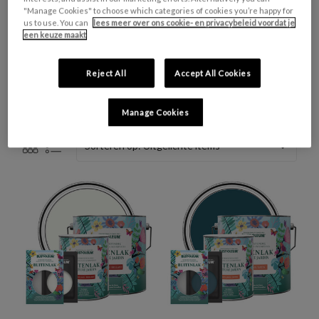
"Manage Cookies" to choose which categories of cookies you’re happy for
Muur- en Plafondverf Chalky
us to use. You can
lees meer over ons cookie- en privacybeleid voordat je
PVC verf
een keuze maakt
category.showing_all
Reject All
Accept All Cookies
Zoeken op
Manage Cookies
Sorteren op: