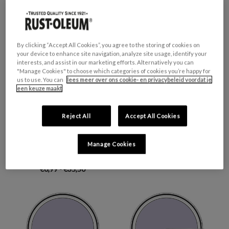
€0,99 - €30,00
By clicking “Accept All Cookies”, you agree to the storing of cookies on
your device to enhance site navigation, analyze site usage, identify your
interests, and assist in our marketing efforts. Alternatively you can
"Manage Cookies" to choose which categories of cookies you’re happy for
us to use. You can
lees meer over ons cookie- en privacybeleid voordat je
een keuze maakt
Reject All
Accept All Cookies
KEUKENTEGELVERF,
KEUKENTEGELVERF, MAT
Manage Cookies
ZIJDEGLANS - BLAUWE
- BLAUWE REGEN
REGEN
€0,99 - €35,50
€0,99 - €35,50