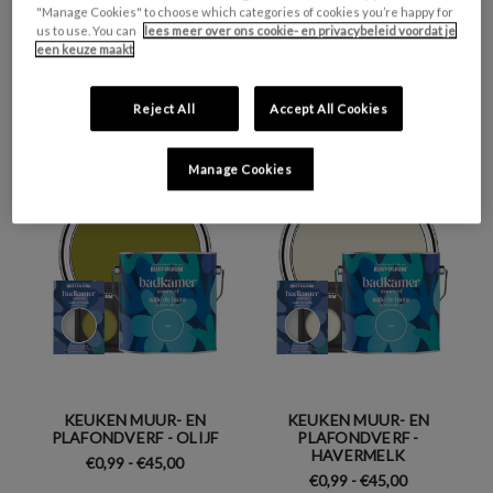
"Manage Cookies" to choose which categories of cookies you’re happy for
us to use. You can
lees meer over ons cookie- en privacybeleid voordat je
een keuze maakt
KEUKEN MUUR- EN
KEUKEN MUUR- EN
PLAFONDVERF -
PLAFONDVERF - JASPER
ROTSVAST
€0,99 - €45,00
Reject All
Accept All Cookies
€0,99 - €45,00
Manage Cookies
KEUKEN MUUR- EN
KEUKEN MUUR- EN
PLAFONDVERF - OLIJF
PLAFONDVERF -
HAVERMELK
€0,99 - €45,00
€0,99 - €45,00