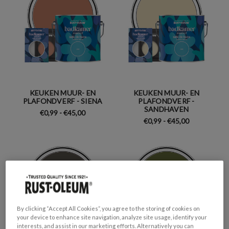
KEUKEN MUUR- EN
KEUKEN MUUR- EN
PLAFONDVERF - SIENA
PLAFONDVERF -
SANDHAVEN
€0,99 - €45,00
€0,99 - €45,00
By clicking “Accept All Cookies”, you agree to the storing of cookies on
your device to enhance site navigation, analyze site usage, identify your
interests, and assist in our marketing efforts. Alternatively you can