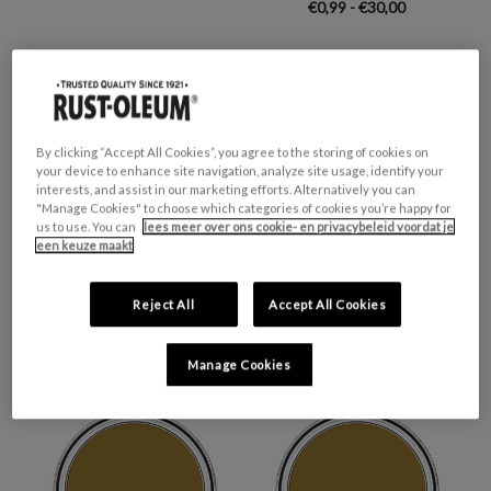
€0,99 - €30,00
By clicking “Accept All Cookies”, you agree to the storing of cookies on
your device to enhance site navigation, analyze site usage, identify your
interests, and assist in our marketing efforts. Alternatively you can
"Manage Cookies" to choose which categories of cookies you’re happy for
us to use. You can
lees meer over ons cookie- en privacybeleid voordat je
een keuze maakt
CHALKY MEUBELVERF -
KEUKENTEGELVERF,
Reject All
Accept All Cookies
HERFSTGLOED
ZIJDEGLANS -
HERFSTGLOED
€0,99 - €30,00
€0,99 - €35,50
Manage Cookies