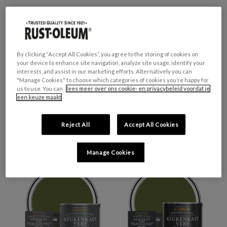
By clicking “Accept All Cookies”, you agree to the storing of cookies on
your device to enhance site navigation, analyze site usage, identify your
interests, and assist in our marketing efforts. Alternatively you can
"Manage Cookies" to choose which categories of cookies you’re happy for
us to use. You can
lees meer over ons cookie- en privacybeleid voordat je
een keuze maakt
KEUKENTEGELVERF,
KEUKENTEGELVERF, MAT
Reject All
Accept All Cookies
ZIJDEGLANS - JASPER
- JASPER
€0,99 - €35,50
€0,99 - €35,50
Manage Cookies