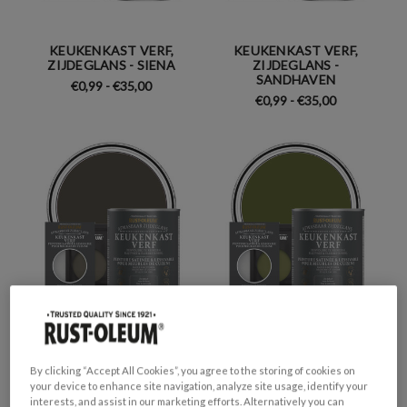
KEUKENKAST VERF,
KEUKENKAST VERF,
ZIJDEGLANS - SIENA
ZIJDEGLANS -
SANDHAVEN
€0,99 - €35,00
€0,99 - €35,00
KEUKENKAST VERF,
KEUKENKAST VERF,
ZIJDEGLANS - ROTSVAST
ZIJDEGLANS - JASPER
By clicking “Accept All Cookies”, you agree to the storing of cookies on
€0,99 - €35,00
€0,99 - €35,00
your device to enhance site navigation, analyze site usage, identify your
interests, and assist in our marketing efforts. Alternatively you can