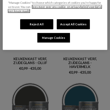
"Manage Cookies" to choose which categories of cookies you’re happy for
us to use. You can
lees meer over ons cookie- en privacybeleid voordat je
een keuze maakt
Reject All
Accept All Cookies
Manage Cookies
KEUKENKAST VERF,
KEUKENKAST VERF,
ZIJDEGLANS - OLIJF
ZIJDEGLANS -
HAVERMELK
€0,99 - €35,00
€0,99 - €35,00