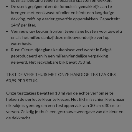
optimaal bestand tegen alledaagse spatten en vlekken.
De sterk gepigmenteerde formule is gemakkelijk aan te
brengen met een kwast of roller en biedt een langdurige
dekking, zelfs op eerder geverfde oppervlakken. Capaciteit:
14m² per liter.
Vernieuw uw keukenfronten tegen lage kosten voor zowel u
en als het milieu dankzij deze milieuvriendelijke verf op
waterbasis.
Rust-Oleum zijdeglans keukenkast verf wordt in België
geproduceerd en in een milieuvriendelijke verpakking
geleverd. Het recyclebare blik bevat 750 ml.
TEST DE VERF THUIS MET ONZE HANDIGE TESTZAKJES
€0,99 PER STUK.
Onze testzakjes bevatten 10 ml van de echte verf om je te
helpen de perfecte kleur te kiezen. Het lijkt misschien klein, maar
elk zakje is genoeg om een testoppervlak van 30 cm x 30 cm te
verven. Zo krijg je thuis een getrouwe weergave van de kleur en
de dekkracht.