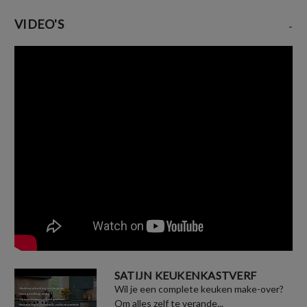
VIDEO'S
-
SATIJN KEUKENKASTVERF
Wil je een complete keuken make-over?
Om alles zelf te verande...