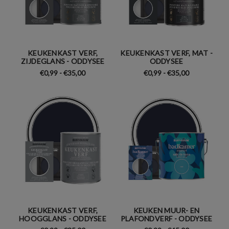
KEUKENKAST VERF,
KEUKENKAST VERF, MAT -
ZIJDEGLANS - ODDYSEE
ODDYSEE
€0,99 - €35,00
€0,99 - €35,00
KEUKENKAST VERF,
KEUKEN MUUR- EN
HOOGGLANS - ODDYSEE
PLAFONDVERF - ODDYSEE