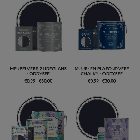
MEUBELVERF, ZIJDEGLANS
MUUR- EN PLAFONDVERF
- ODDYSEE
CHALKY - ODDYSEE
€0,99 - €30,00
€0,99 - €30,00