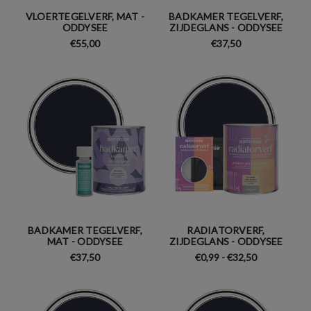
VLOERTEGELVERF, MAT -
BADKAMER TEGELVERF,
ODDYSEE
ZIJDEGLANS - ODDYSEE
€55,00
€37,50
BADKAMER TEGELVERF,
RADIATORVERF,
MAT - ODDYSEE
ZIJDEGLANS - ODDYSEE
€37,50
€0,99 - €32,50