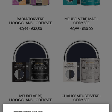
RADIATORVERF,
MEUBELVERF, MAT -
HOOGGLANS - ODDYSEE
ODDYSEE
€0,99 - €32,50
€0,99 - €30,00
MEUBELVERF,
CHALKY MEUBELVERF -
HOOGGLANS - ODDYSEE
ODDYSEE
€0,99 - €27,50
€0,99 - €30,00