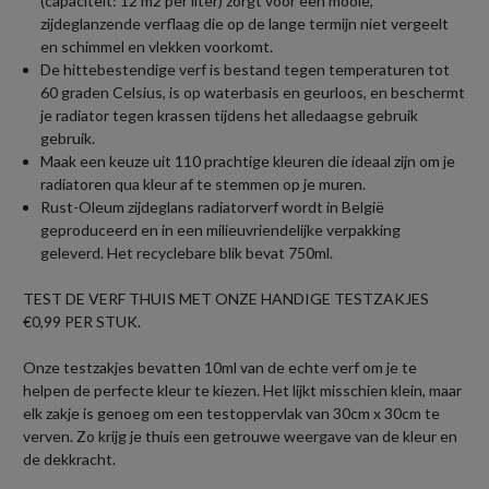
(capaciteit: 12 m2 per liter) zorgt voor een mooie,
zijdeglanzende verflaag die op de lange termijn niet vergeelt
en schimmel en vlekken voorkomt.
De hittebestendige verf is bestand tegen temperaturen tot
60 graden Celsius, is op waterbasis en geurloos, en beschermt
je radiator tegen krassen tijdens het alledaagse gebruik
gebruik.
Maak een keuze uit 110 prachtige kleuren die ideaal zijn om je
radiatoren qua kleur af te stemmen op je muren.
Rust-Oleum zijdeglans radiatorverf wordt in België
geproduceerd en in een milieuvriendelijke verpakking
geleverd. Het recyclebare blik bevat 750ml.
TEST DE VERF THUIS MET ONZE HANDIGE TESTZAKJES
€0,99 PER STUK.
Onze testzakjes bevatten 10ml van de echte verf om je te
helpen de perfecte kleur te kiezen. Het lijkt misschien klein, maar
elk zakje is genoeg om een testoppervlak van 30cm x 30cm te
verven. Zo krijg je thuis een getrouwe weergave van de kleur en
de dekkracht.