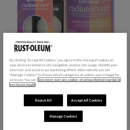
By clicking “Accept All Cookies”, you agree to the storing of cookies on
your device to enhance site navigation, analyze site usage, identify your
interests, and assist in our marketing efforts. Alternatively you can
"Manage Cookies" to choose which categories of cookies you’re happy for
us to use. You can
lees meer over ons cookie- en privacybeleid voordat je
Productveiligheid
een keuze maakt
Waarschuwing
H317 - Kan een allergische huidreactie
Reject All
Accept All Cookies
veroorzaken.
H412 - Schadelijk voor in het water levende
organismen, met langdurige gevolgen.
Manage Cookies