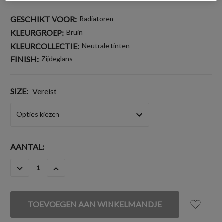
GESCHIKT VOOR:
Radiatoren
KLEURGROEP:
Bruin
KLEURCOLLECTIE:
Neutrale tinten
FINISH:
Zijdeglans
SIZE:
Vereist
HUIDIGE
AANTAL:
VOORRAAD:
HOEVEELHEID
HOEVEELHEID
VERLAGEN
VERHOGEN
VAN
VAN
UNDEFINED
UNDEFINED