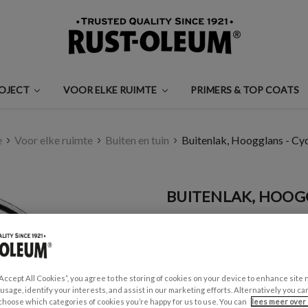
ROJECT
VOOR ELKE RUIMTE
PRIMERS & TOP COATS
e
Voor elke ruimte
Buiten en tuin
Buitenlak, Hoogglans - Cy
BUITENLAK, HOOG
€0,99 - €35,00
Een beoordeling schrijven
“Accept All Cookies”, you agree to the storing of cookies on your device to enhance site 
GESCHIKT VOOR:
 usage, identify your interests, and assist in our marketing efforts. Alternatively you 
Tuinmeubels en schuttingen
choose which categories of cookies you’re happy for us to use. You can
lees meer over 