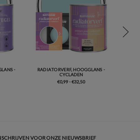
LANS -
RADIATORVERF, HOOGGLANS -
MEUBEL
CYCLADEN
€0,99 - €32,50
NSCHRIJVEN VOOR ONZE NIEUWSBRIEF