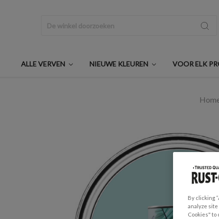
Zoeken
ALLE VERVEN
NIEUWE KLEUREN
VOOR ELK P
Hom
By clicking 
analyze site
Cookies" to 