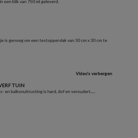
n een blik van 750 ml geleverd.
zakje is genoeg om een testoppervlak van 30 cm x 30 cm te
Video's verbergen
VERF TUIN
as- en balkonuitrusting is hard, dof en veroudert.....