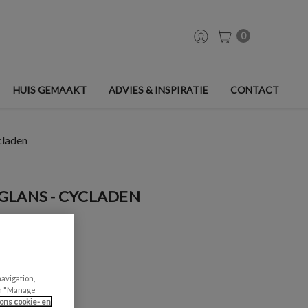
0
HUIS GEMAAKT
ADVIES & INSPIRATIE
CONTACT
claden
GLANS - CYCLADEN
navigation,
can "Manage
ons cookie- en