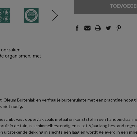
VAN
VAN
UNDEFINED
UNDEFINED
eroorzaken.
nde organismen, met
-Oleum Buitenlak en verfraai je buitenruimte met een prachtige hooggla
s niet nodig.
 geschikt vast oppervlak zoals metaal en kunststof in een handomdraai 
ruik in de tuin, is schimmelbestendig en is tot 6 jaar lang bestand teg
 uitstekende dekking in slechts één laag en wordt geleverd in een milie