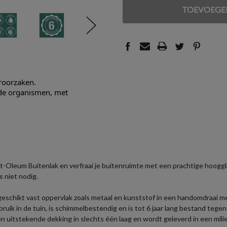
VAN
VAN
UNDEFINED
UNDEFINED
eroorzaken.
nde organismen, met
-Oleum Buitenlak en verfraai je buitenruimte met een prachtige hooggla
s niet nodig.
 geschikt vast oppervlak zoals metaal en kunststof in een handomdraai 
ruik in de tuin, is schimmelbestendig en is tot 6 jaar lang bestand teg
 uitstekende dekking in slechts één laag en wordt geleverd in een milie