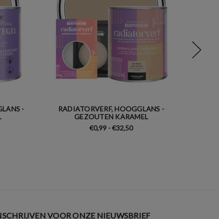
LANS -
RADIATORVERF, HOOGGLANS -
ME
L
GEZOUTEN KARAMEL
€0,99 - €32,50
NSCHRIJVEN VOOR ONZE NIEUWSBRIEF