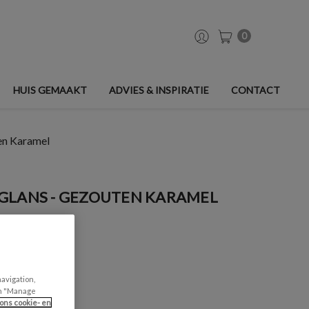
0
HUIS GEMAAKT
ADVIES & INSPIRATIE
CONTACT
en Karamel
GLANS - GEZOUTEN KARAMEL
navigation,
can "Manage
ons cookie- en