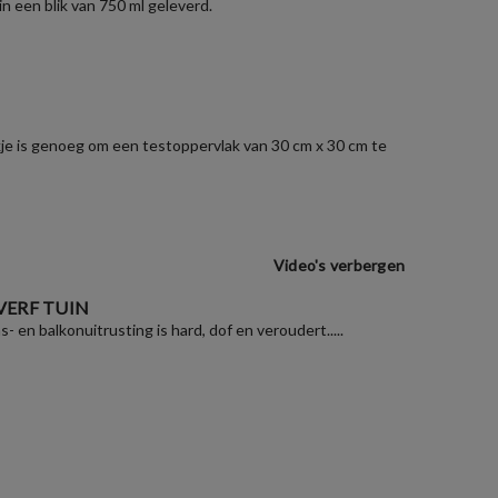
n een blik van 750 ml geleverd.
zakje is genoeg om een testoppervlak van 30 cm x 30 cm te
Video's verbergen
VERF TUIN
as- en balkonuitrusting is hard, dof en veroudert.....