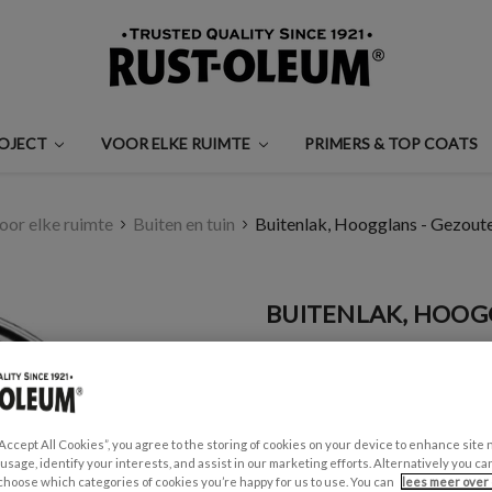
ROJECT
VOOR ELKE RUIMTE
PRIMERS & TOP COATS
oor elke ruimte
Buiten en tuin
Buitenlak, Hoogglans - Gezout
BUITENLAK, HOOG
€0,99 - €35,00
Een beoordeling schrijven
“Accept All Cookies”, you agree to the storing of cookies on your device to enhance site 
GESCHIKT VOOR:
 usage, identify your interests, and assist in our marketing efforts. Alternatively you 
Tuinmeubels en schuttingen
choose which categories of cookies you’re happy for us to use. You can
lees meer over 