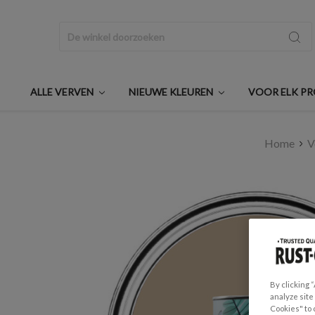
Zoeken
ALLE VERVEN
NIEUWE KLEUREN
VOOR ELK P
Home
V
By clicking 
analyze site
Cookies" to 