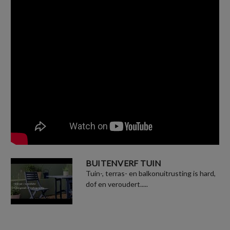
BUITENVERF TUIN
Tuin-, terras- en balkonuitrusting is hard,
dof en veroudert.....