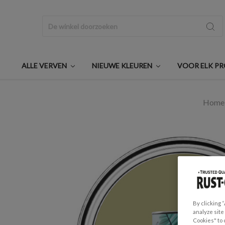
Zoeken
ALLE VERVEN
NIEUWE KLEUREN
VOOR ELK P
Home
By clicking 
analyze site
Cookies" to 