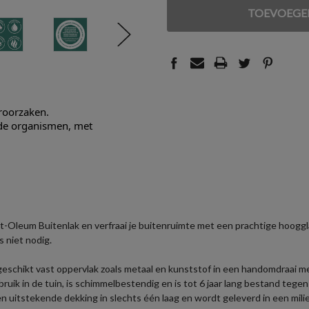
VAN
VAN
UNDEFINED
UNDEFINED
eroorzaken.
nde organismen, met
-Oleum Buitenlak en verfraai je buitenruimte met een prachtige hooggla
s niet nodig.
 geschikt vast oppervlak zoals metaal en kunststof in een handomdraai 
ruik in de tuin, is schimmelbestendig en is tot 6 jaar lang bestand teg
 uitstekende dekking in slechts één laag en wordt geleverd in een milie