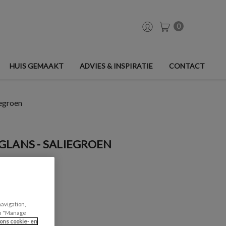
0
HUIS GEMAAKT
ADVIES & INSPIRATIE
CONTACT
iegroen
GLANS - SALIEGROEN
navigation,
can "Manage
ons cookie- en