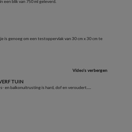
n een blik van 750 ml geleverd.
zakje is genoeg om een testoppervlak van 30 cm x 30 cm te
Video's verbergen
VERF TUIN
as- en balkonuitrusting is hard, dof en veroudert.....