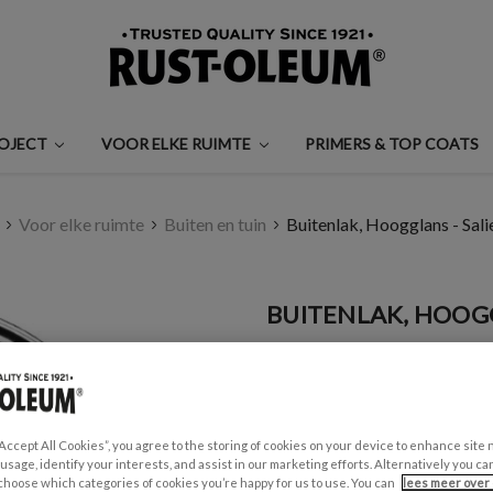
ROJECT
VOOR ELKE RUIMTE
PRIMERS & TOP COATS
Voor elke ruimte
Buiten en tuin
Buitenlak, Hoogglans - Sal
BUITENLAK, HOOG
€0,99 - €35,00
Een beoordeling schrijven
“Accept All Cookies”, you agree to the storing of cookies on your device to enhance site 
GESCHIKT VOOR:
 usage, identify your interests, and assist in our marketing efforts. Alternatively you 
Tuinmeubels en schuttingen
choose which categories of cookies you’re happy for us to use. You can
lees meer over 