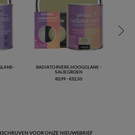
LANS -
RADIATORVERF, HOOGGLANS -
ME
SALIEGROEN
€0,99 - €32,50
NSCHRIJVEN VOOR ONZE NIEUWSBRIEF