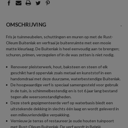
OMSCHRIJVING
-
Fris je tuinmeubelen, schuttingen en muren op met de Rust-
Oleum Buitenlak en verfraai je buitenruimte met een mooie
matte kleurlaag. De Buitenlak is heel eenvoudig aan te brengen;
schuren, primen, verzegelen of in de was zetten is niet nodig.
Renoveer pleisterwerk, hout, baksteen en steen of elk
geschikt hard oppervlak zoals metaal en kunststof in een
handomdraai met deze duurzame, waterbestendige Buitenlak.
De hoogwaardige verf is speciaal samengesteld voor gebruik
in de tuin, is schimmelbestendig en is tot 6 jaar lang bestand
tegen alle weersomstandigheden.
Deze sterk gepigmenteerde verf op waterbasis biedt een
uitstekende dekking in slechts één laag en wordt geleverd in
een milieuvriendelijke verpakking.
Vernieuw je terras of restaureer je oude houten tuinpoort
met Rust-Oleum Buitenlak. De verf wordt in België