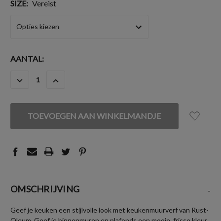
SIZE:
Vereist
HUIDIGE
AANTAL:
VOORRAAD:
HOEVEELHEID
HOEVEELHEID
VERLAGEN
VERHOGEN
VAN
VAN
UNDEFINED
UNDEFINED
OMSCHRIJVING
-
Geef je keuken een stijlvolle look met keukenmuurverf van Rust-
Oleum. Geef je binnenmuren en plafonds een mooie, frisse kleur.