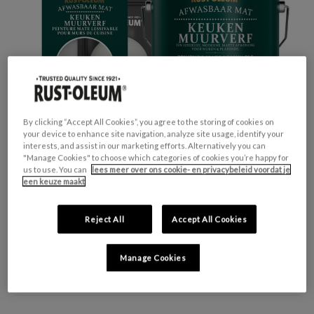
By clicking “Accept All Cookies”, you agree to the storing of cookies on
your device to enhance site navigation, analyze site usage, identify your
interests, and assist in our marketing efforts. Alternatively you can
"Manage Cookies" to choose which categories of cookies you’re happy for
us to use. You can
lees meer over ons cookie- en privacybeleid voordat je
een keuze maakt
GESCHIKT VOOR:
Muren en Plafonds
Reject All
Accept All Cookies
KLEURGROEP:
Grijs
KLEURCOLLECTIE:
Neutrale tinten
Manage Cookies
FINISH:
Mat