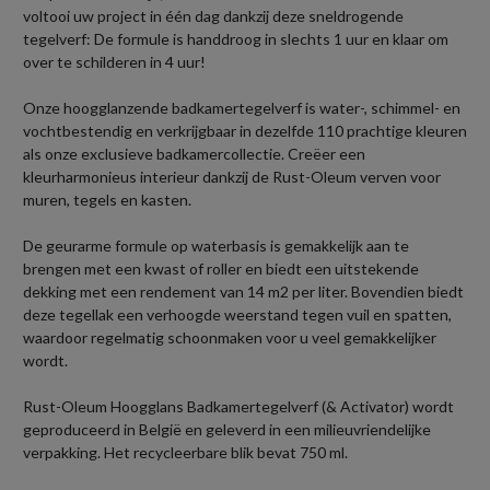
voltooi uw project in één dag dankzij deze sneldrogende
tegelverf: De formule is handdroog in slechts 1 uur en klaar om
over te schilderen in 4 uur!
Onze hoogglanzende badkamertegelverf is water-, schimmel- en
vochtbestendig en verkrijgbaar in dezelfde 110 prachtige kleuren
als onze exclusieve badkamercollectie. Creëer een
kleurharmonieus interieur dankzij de Rust-Oleum verven voor
muren, tegels en kasten.
De geurarme formule op waterbasis is gemakkelijk aan te
brengen met een kwast of roller en biedt een uitstekende
dekking met een rendement van 14 m2 per liter. Bovendien biedt
deze tegellak een verhoogde weerstand tegen vuil en spatten,
waardoor regelmatig schoonmaken voor u veel gemakkelijker
wordt.
Rust-Oleum Hoogglans Badkamertegelverf (& Activator) wordt
geproduceerd in België en geleverd in een milieuvriendelijke
verpakking. Het recycleerbare blik bevat 750 ml.