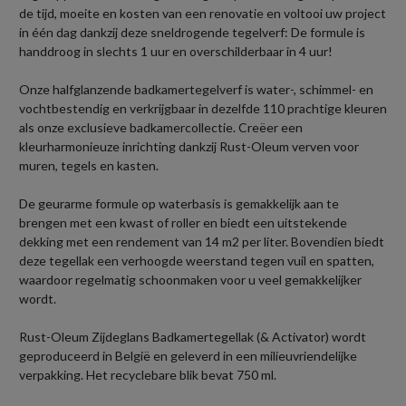
de tijd, moeite en kosten van een renovatie en voltooi uw project
in één dag dankzij deze sneldrogende tegelverf: De formule is
handdroog in slechts 1 uur en overschilderbaar in 4 uur!
Onze halfglanzende badkamertegelverf is water-, schimmel- en
vochtbestendig en verkrijgbaar in dezelfde 110 prachtige kleuren
als onze exclusieve badkamercollectie. Creëer een
kleurharmonieuze inrichting dankzij Rust-Oleum verven voor
muren, tegels en kasten.
De geurarme formule op waterbasis is gemakkelijk aan te
brengen met een kwast of roller en biedt een uitstekende
dekking met een rendement van 14 m2 per liter. Bovendien biedt
deze tegellak een verhoogde weerstand tegen vuil en spatten,
waardoor regelmatig schoonmaken voor u veel gemakkelijker
wordt.
Rust-Oleum Zijdeglans Badkamertegellak (& Activator) wordt
geproduceerd in België en geleverd in een milieuvriendelijke
verpakking. Het recyclebare blik bevat 750 ml.