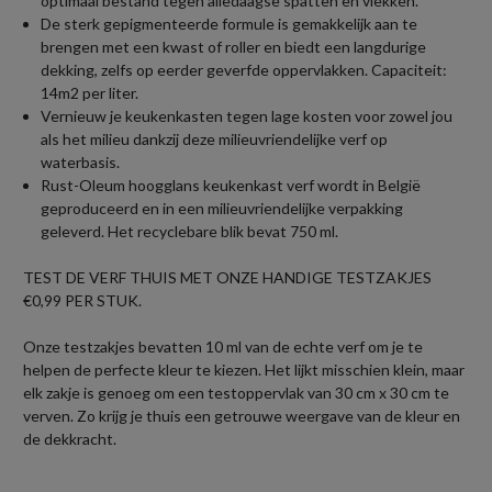
optimaal bestand tegen alledaagse spatten en vlekken.
De sterk gepigmenteerde formule is gemakkelijk aan te
brengen met een kwast of roller en biedt een langdurige
dekking, zelfs op eerder geverfde oppervlakken. Capaciteit:
14m2 per liter.
Vernieuw je keukenkasten tegen lage kosten voor zowel jou
als het milieu dankzij deze milieuvriendelijke verf op
waterbasis.
Rust-Oleum hoogglans keukenkast verf wordt in België
geproduceerd en in een milieuvriendelijke verpakking
geleverd. Het recyclebare blik bevat 750 ml.
TEST DE VERF THUIS MET ONZE HANDIGE TESTZAKJES
€0,99 PER STUK.
Onze testzakjes bevatten 10 ml van de echte verf om je te
helpen de perfecte kleur te kiezen. Het lijkt misschien klein, maar
elk zakje is genoeg om een testoppervlak van 30 cm x 30 cm te
verven. Zo krijg je thuis een getrouwe weergave van de kleur en
de dekkracht.