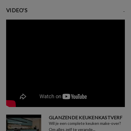
VIDEO'S
-
GLANZENDE KEUKENKASTVERF
Wil je een complete keuken make-over?
Om alles zelf te verande...