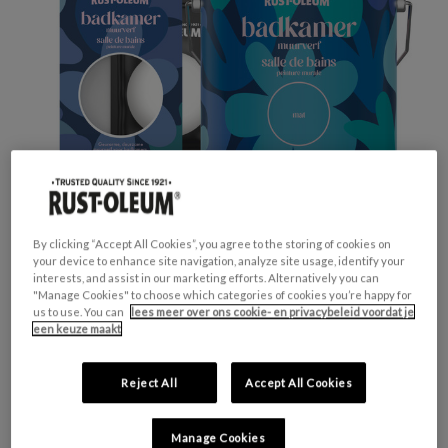
By clicking “Accept All Cookies”, you agree to the storing of cookies on
your device to enhance site navigation, analyze site usage, identify your
interests, and assist in our marketing efforts. Alternatively you can
"Manage Cookies" to choose which categories of cookies you’re happy for
GESCHIKT VOOR:
Muren en Plafonds
us to use. You can
lees meer over ons cookie- en privacybeleid voordat je
een keuze maakt
KLEURGROEP:
Wit
KLEURCOLLECTIE:
Neutrale tinten
Reject All
Accept All Cookies
FINISH:
Mat
Manage Cookies