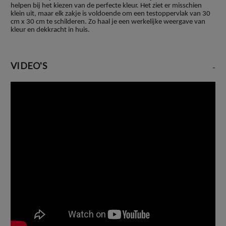
helpen bij het kiezen van de perfecte kleur. Het ziet er misschien
klein uit, maar elk zakje is voldoende om een testoppervlak van 30
cm x 30 cm te schilderen. Zo haal je een werkelijke weergave van
kleur en dekkracht in huis.
VIDEO'S
-