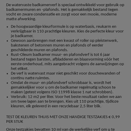
De watervaste badkamerverf is speciaal ontwikkeld voor gebruik op
badkamermuren en -plafonds. Het is gemakkelijk bestand tegen
vocht en zware condensatie en zorgt voor een mooie, moderne
matte afwerking.
De hoogwaardige kleurformule is op waterbasis, reukarm en
verkrijgbaar in 110 prachtige kleuren. Kies de perfecte kleur voor
je badkamer.
Gewoon aanbrengen met een kwast of roller op pleisterwerk,
bakstenen of betonnen muren en plafonds of eerder
geschilderde muren en plafonds.
Rust-Oleum badkamer muur- en plafondverf is tot 6 jaar
bestand tegen barsten, afbladderen en blaasvorming vóór het
eerste onderhoud, mits aangebracht volgens de aanwijzingen op
het etiket.
De verf is watervast maar niet geschikt voor douchewanden of
continu natte ruimtes.
Omdat de muur- en plafondverf schrobbaar is, wordt het
gemakkelijker voor u om de badkamer regelmatig schoon te
maken (getest volgens ISO 11998 klasse 1 nat schrobben).
Verbruik: 12 m2 per liter. Voor het beste resultaat raden we aan
om twee lagen aan te brengen. Kies uit 110 prachtige, tijdloze
kleuren, elk geleverd in een recyclebaar 2,5 liter blik.
TEST DE KLEUREN THUIS MET ONZE HANDIGE TESTZAKJES € 0,99
PER STUK
Onze testzakjes bevatten 10 ml van de werkelijke verf om u te