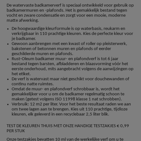
De watervaste badkamerverf is speciaal ontwikkeld voor gebruik op
badkamermuren en -plafonds. Het is gemakkelijk bestand tegen
vocht en zware condensatie en zorgt voor een mooie, moderne
matte afwerking.
De hoogwaardige kleurformule is op waterbasis, reukarm en
verkrijgbaar in 110 prachtige kleuren. Kies de perfecte kleur voor
je badkamer.
Gewoon aanbrengen met een kwast of roller op pleisterwerk,
bakstenen of betonnen muren en plafonds of eerder
geschilderde muren en plafonds.
Rust-Oleum badkamer muur- en plafondverf is tot 6 jaar
bestand tegen barsten, afbladderen en blaasvorming vóór het
eerste onderhoud, mits aangebracht volgens de aanwijzingen op
het etiket.
De verf is watervast maar niet geschikt voor douchewanden of
continu natte ruimtes.
Omdat de muur- en plafondverf schrobbaar is, wordt het
gemakkelijker voor u om de badkamer regelmatig schoon te
maken (getest volgens ISO 11998 klasse 1 nat schrobben).
Verbruik: 12 m2 per liter. Voor het beste resultaat raden we aan
om twee lagen aan te brengen. Kies uit 110 prachtige, tijdloze
kleuren, elk geleverd in een recyclebaar 2,5 liter blik.
TEST DE KLEUREN THUIS MET ONZE HANDIGE TESTZAKJES € 0,99
PER STUK
Onze testzakjes bevatten 10 ml van de werkelijke verf om u te