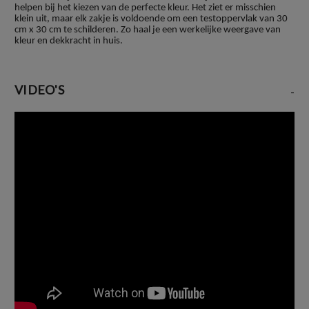
helpen bij het kiezen van de perfecte kleur. Het ziet er misschien
klein uit, maar elk zakje is voldoende om een testoppervlak van 30
cm x 30 cm te schilderen. Zo haal je een werkelijke weergave van
kleur en dekkracht in huis.
VIDEO'S
-