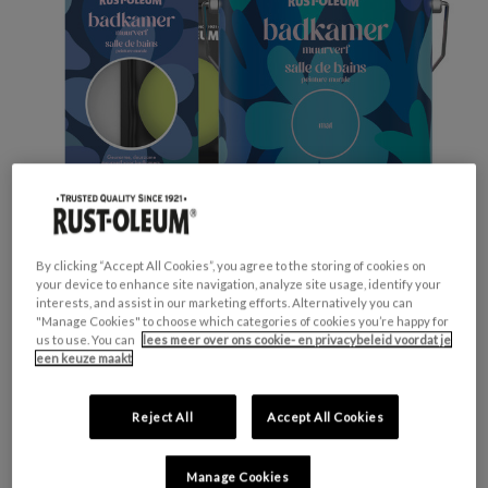
By clicking “Accept All Cookies”, you agree to the storing of cookies on
your device to enhance site navigation, analyze site usage, identify your
interests, and assist in our marketing efforts. Alternatively you can
"Manage Cookies" to choose which categories of cookies you’re happy for
GESCHIKT VOOR:
Muren en Plafonds
us to use. You can
lees meer over ons cookie- en privacybeleid voordat je
een keuze maakt
KLEURGROEP:
Groen
KLEURCOLLECTIE:
Opvallend & levendig
Reject All
Accept All Cookies
FINISH:
Mat
Manage Cookies