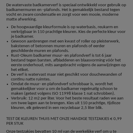
De watervaste badkamerverf is speciaal ontwikkeld voor gebruik op
badkamermuren en -plafonds. Het is gemakkelijk bestand tegen
vocht en zware condensatie en zorgt voor een mooie, moderne
matte afwerking.
De hoogwaardige kleurformule is op waterbasis, reukarm en
verkrijgbaar in 110 prachtige kleuren. Kies de perfecte kleur voor
je badkamer.
Gewoon aanbrengen met een kwast of roller op pleisterwerk,
bakstenen of betonnen muren en plafonds of eerder
geschilderde muren en plafonds.
Rust-Oleum badkamer muur- en plafondverf is tot 6 jaar
bestand tegen barsten, afbladderen en blaasvorming vóór het
eerste onderhoud, mits aangebracht volgens de aanwijzingen op
het etiket.
De verf is watervast maar niet geschikt voor douchewanden of
continu natte ruimtes.
Omdat de muur- en plafondverf schrobbaar is, wordt het
gemakkelijker voor u om de badkamer regelmatig schoon te
maken (getest volgens ISO 11998 klasse 1 nat schrobben).
Verbruik: 12 m2 per liter. Voor het beste resultaat raden we aan
om twee lagen aan te brengen. Kies uit 110 prachtige, tijdloze
kleuren, elk geleverd in een recyclebaar 2,5 liter blik.
TEST DE KLEUREN THUIS MET ONZE HANDIGE TESTZAKJES € 0,99
PER STUK
Onze testzakjes bevatten 10 ml van de werkelijke verf om u te