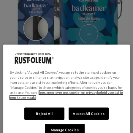
By clicking “Accept All Cookies”, you agree to the storing of cookies on
your device to enhance site navigation, analyze site usage, identify your
interests, and assist in our marketing efforts. Alternatively you can
"Manage Cookies" to choose which categories of cookies you’re happy for
GESCHIKT VOOR:
Muren en Plafonds
us to use. You can
lees meer over ons cookie- en privacybeleid voordat je
een keuze maakt
KLEURGROEP:
Wit
KLEURCOLLECTIE:
Neutrale tinten
Reject All
Accept All Cookies
FINISH:
Mat
Manage Cookies