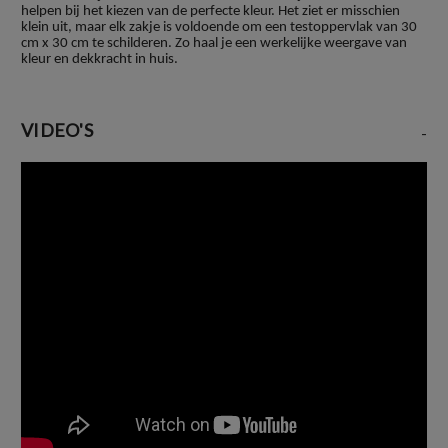
helpen bij het kiezen van de perfecte kleur. Het ziet er misschien
klein uit, maar elk zakje is voldoende om een testoppervlak van 30
cm x 30 cm te schilderen. Zo haal je een werkelijke weergave van
kleur en dekkracht in huis.
VIDEO'S
-