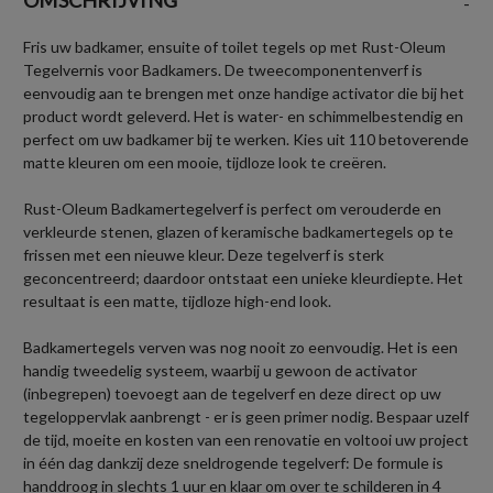
-
Fris uw badkamer, ensuite of toilet tegels op met Rust-Oleum
Tegelvernis voor Badkamers. De tweecomponentenverf is
eenvoudig aan te brengen met onze handige activator die bij het
product wordt geleverd. Het is water- en schimmelbestendig en
perfect om uw badkamer bij te werken. Kies uit 110 betoverende
matte kleuren om een mooie, tijdloze look te creëren.
Rust-Oleum Badkamertegelverf is perfect om verouderde en
verkleurde stenen, glazen of keramische badkamertegels op te
frissen met een nieuwe kleur. Deze tegelverf is sterk
geconcentreerd; daardoor ontstaat een unieke kleurdiepte. Het
resultaat is een matte, tijdloze high-end look.
Badkamertegels verven was nog nooit zo eenvoudig. Het is een
handig tweedelig systeem, waarbij u gewoon de activator
(inbegrepen) toevoegt aan de tegelverf en deze direct op uw
tegeloppervlak aanbrengt - er is geen primer nodig. Bespaar uzelf
de tijd, moeite en kosten van een renovatie en voltooi uw project
in één dag dankzij deze sneldrogende tegelverf: De formule is
handdroog in slechts 1 uur en klaar om over te schilderen in 4