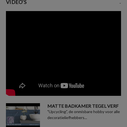
VIDEO'S
-
MATTE BADKAMER TEGEL VERF
"Upcycling", de onmisbare hobby voor alle
decoratieliefhebbers...