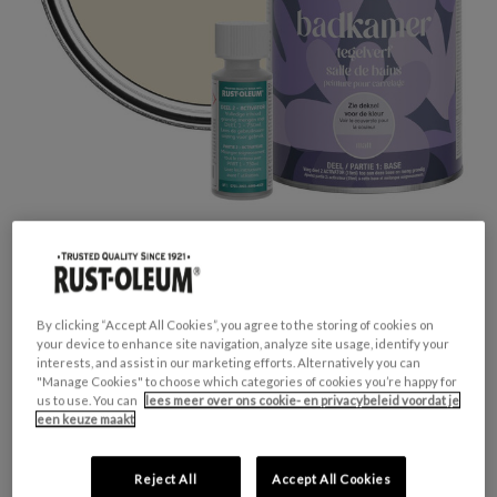
Productveiligheid
By clicking “Accept All Cookies”, you agree to the storing of cookies on
your device to enhance site navigation, analyze site usage, identify your
Waarschuwing
interests, and assist in our marketing efforts. Alternatively you can
H317 - Kan een allergische huidreactie
"Manage Cookies" to choose which categories of cookies you’re happy for
veroorzaken.
us to use. You can
lees meer over ons cookie- en privacybeleid voordat je
H412 - Schadelijk voor in het water levende
een keuze maakt
organismen, met langdurige gevolgen.
Reject All
Accept All Cookies