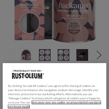
Productveiligheid
Waarschuwing
H317 - Kan een allergische huidreactie
By clicking “Accept All Cookies”, you agree to the storing of cookies on
veroorzaken.
your device to enhance site navigation, analyze site usage, identify your
H412 - Schadelijk voor in het water levende
interests, and assist in our marketing efforts. Alternatively you can
organismen, met langdurige gevolgen.
"Manage Cookies" to choose which categories of cookies you’re happy for
us to use. You can
lees meer over ons cookie- en privacybeleid voordat je
een keuze maakt