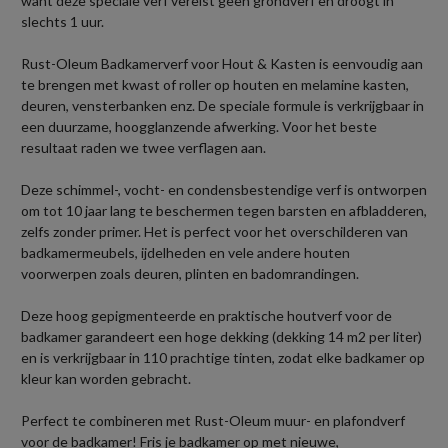
want deze speciale verf vereist geen grondverf en droogt in
slechts 1 uur.
Rust-Oleum Badkamerverf voor Hout & Kasten is eenvoudig aan
te brengen met kwast of roller op houten en melamine kasten,
deuren, vensterbanken enz. De speciale formule is verkrijgbaar in
een duurzame, hoogglanzende afwerking. Voor het beste
resultaat raden we twee verflagen aan.
Deze schimmel-, vocht- en condensbestendige verf is ontworpen
om tot 10 jaar lang te beschermen tegen barsten en afbladderen,
zelfs zonder primer. Het is perfect voor het overschilderen van
badkamermeubels, ijdelheden en vele andere houten
voorwerpen zoals deuren, plinten en badomrandingen.
Deze hoog gepigmenteerde en praktische houtverf voor de
badkamer garandeert een hoge dekking (dekking 14 m2 per liter)
en is verkrijgbaar in 110 prachtige tinten, zodat elke badkamer op
kleur kan worden gebracht.
Perfect te combineren met Rust-Oleum muur- en plafondverf
voor de badkamer! Fris je badkamer op met nieuwe,