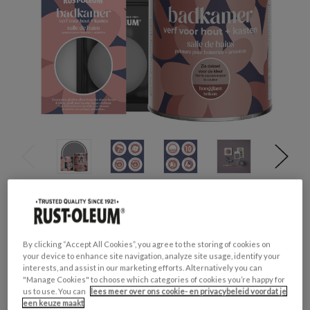
Productveiligheid
Waarschuwing
H317 - Kan een allergische huidreactie
By clicking “Accept All Cookies”, you agree to the storing of cookies on
veroorzaken.
your device to enhance site navigation, analyze site usage, identify your
H412 - Schadelijk voor in het water levende
interests, and assist in our marketing efforts. Alternatively you can
organismen, met langdurige gevolgen.
"Manage Cookies" to choose which categories of cookies you’re happy for
us to use. You can
lees meer over ons cookie- en privacybeleid voordat je
een keuze maakt