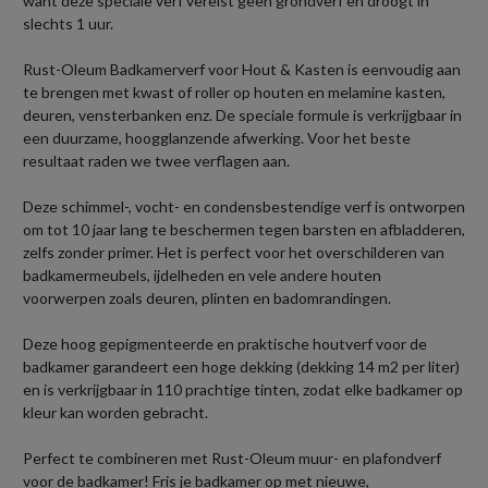
want deze speciale verf vereist geen grondverf en droogt in
slechts 1 uur.
Rust-Oleum Badkamerverf voor Hout & Kasten is eenvoudig aan
te brengen met kwast of roller op houten en melamine kasten,
deuren, vensterbanken enz. De speciale formule is verkrijgbaar in
een duurzame, hoogglanzende afwerking. Voor het beste
resultaat raden we twee verflagen aan.
Deze schimmel-, vocht- en condensbestendige verf is ontworpen
om tot 10 jaar lang te beschermen tegen barsten en afbladderen,
zelfs zonder primer. Het is perfect voor het overschilderen van
badkamermeubels, ijdelheden en vele andere houten
voorwerpen zoals deuren, plinten en badomrandingen.
Deze hoog gepigmenteerde en praktische houtverf voor de
badkamer garandeert een hoge dekking (dekking 14 m2 per liter)
en is verkrijgbaar in 110 prachtige tinten, zodat elke badkamer op
kleur kan worden gebracht.
Perfect te combineren met Rust-Oleum muur- en plafondverf
voor de badkamer! Fris je badkamer op met nieuwe,