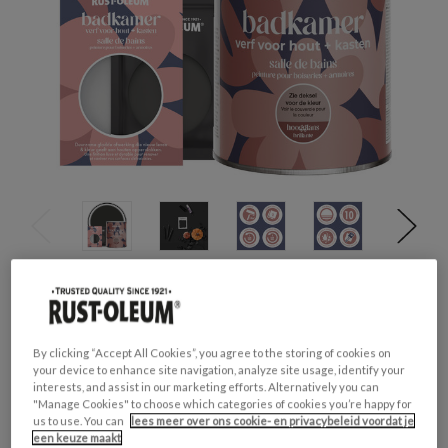
Productveiligheid
Waarschuwing
H317 - Kan een allergische huidreactie
By clicking “Accept All Cookies”, you agree to the storing of cookies on
veroorzaken.
your device to enhance site navigation, analyze site usage, identify your
H412 - Schadelijk voor in het water levende
interests, and assist in our marketing efforts. Alternatively you can
organismen, met langdurige gevolgen.
"Manage Cookies" to choose which categories of cookies you’re happy for
us to use. You can
lees meer over ons cookie- en privacybeleid voordat je
een keuze maakt