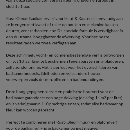
want deze speciale verf vereist geen grondverf en droogt in
slechts 1 uur.
Rust-Oleum Badkamerverf voor Hout & Kasten is eenvoudig aan
te brengen met kwast of roller op houten en melamine kasten,
deuren, vensterbanken enz. De speciale formule is verkrijgbaar in
een duurzame, hoogglanzende afwerking. Voor het beste
resultaat raden we twee verflagen aan.
Deze schimmel-, vocht- en condensbestendige verf is ontworpen
om tot 10 jaar lang te beschermen tegen barsten en afbladderen,
zelfs zonder primer. Het is perfect voor het overschilderen van
badkamermeubels, ijdelheden en vele andere houten
voorwerpen zoals deuren, plinten en badomrandingen.
Deze hoog gepigmenteerde en praktische houtverf voor de
badkamer garandeert een hoge dekking (dekking 14 m2 per liter)
en is verkrijgbaar in 110 prachtige tinten, zodat elke badkamer op
kleur kan worden gebracht.
Perfect te combineren met Rust-Oleum muur- en plafondverf
voor de badkamer! Fris je badkamer op met nieuwe,