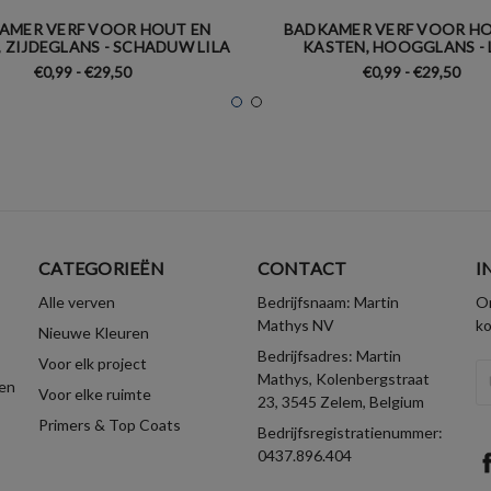
AMER VERF VOOR HOUT EN
BADKAMER VERF VOOR HO
 ZIJDEGLANS - SCHADUW LILA
KASTEN, HOOGGLANS - 
€0,99 - €29,50
€0,99 - €29,50
CATEGORIEËN
CONTACT
I
Alle verven
Bedrijfsnaam: Martin
On
Mathys NV
k
Nieuwe Kleuren
Bedrijfsadres: Martin
Voor elk project
E-
Mathys, Kolenbergstraat
en
Voor elke ruimte
ma
23, 3545 Zelem, Belgium
Primers & Top Coats
Bedrijfsregistratienummer:
0437.896.404