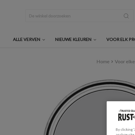
Zoeken
ALLE VERVEN
NIEUWE KLEUREN
VOOR ELK P
Home
Voor elke
By clicking 
analyze site