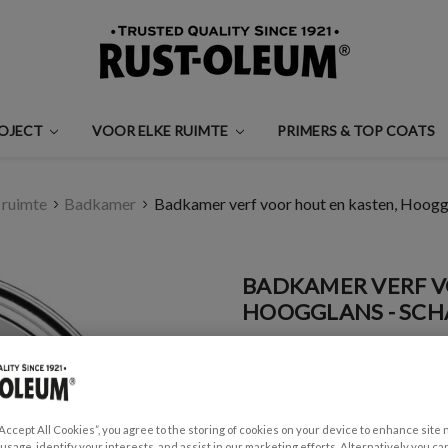
ROJECT
VOOR ELKE RUIMTE
PRIMERS & TOP COATS
 ruimte
Badkamer
Badkamer verf voor hout en kasten, Hooggl
BADKAMER VERF V
HOOGGLANS - SCH
€0,99 - €29,50
Een beoordeling schrijven
“Accept All Cookies”, you agree to the storing of cookies on your device to enhance site 
GESCHIKT VOOR:
 usage, identify your interests, and assist in our marketing efforts. Alternatively you 