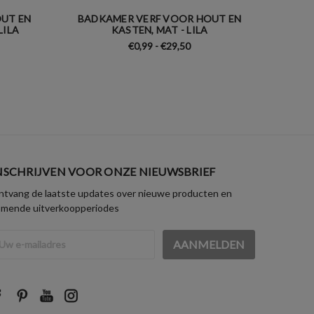
UT EN
BADKAMER VERF VOOR HOUT EN
BADK
LILA
KASTEN, MAT - LILA
KA
€0,99 - €29,50
NSCHRIJVEN VOOR ONZE NIEUWSBRIEF
tvang de laatste updates over nieuwe producten en
omende uitverkoopperiodes
iladres