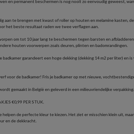
wen en permanent beschermen is nog nooit zo eenvoudig geweest, want 
 aan te brengen met kwast of roller op houten en melamine kasten, deu
oor het beste resultaat raden we twee verflagen aan.
rpen om tot 10 jaar lang te beschermen tegen barsten en afbladderen, z
andere houten voorwerpen zoals deuren, plinten en badomrandingen.
badkamer garandeert een hoge dekking (dekking 14 m2 per liter) en is ve
rf voor de badkamer! Fris je badkamer op met nieuwe, vochtbestendige
t gemaakt in België en geleverd in een milieuvriendelijke verpakking. 
JES €0,99 PER STUK.
helpen de perfecte kleur te kiezen. Het ziet er misschien klein uit, maa
eur en de dekkracht.