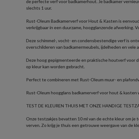
de perfecte verf voor badkamerhout. Je badkamer vernieu
slechts 1 uur.
Rust-Oleum Badkamerverf voor Hout & Kasten is eenvoudig
verkrijgbaar in een duurzame, hoogglanzende afwerking. V
Deze schimmel-, vocht- en condensbestendige verf is ontwo
overschilderen van badkamermeubels, ijdelheden en vele 
Deze hoog gepigmenteerde en praktische houtverf voor de 
op kleur kan worden gebracht.
Perfect te combineren met Rust-Oleum muur- en plafondve
Rust-Oleum hoogglans badkamerverf voor hout & kasten word
TEST DE KLEUREN THUIS MET ONZE HANDIGE TESTZAK
Onze testzakjes bevatten 10 ml van de echte kleur om je te 
verven. Zo krijg je thuis een getrouwe weergave van de kl