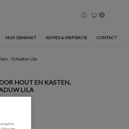
0
HUIS GEMAAKT
ADVIES & INSPIRATIE
CONTACT
ans - Schaduw Lila
OOR HOUT EN KASTEN,
ADUW LILA
navigation,
can "Manage