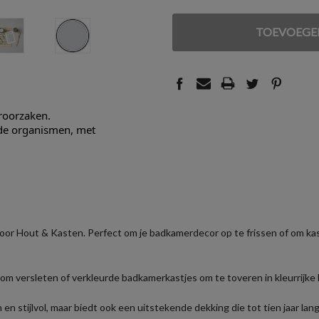
VERLAGEN
VERHOGEN
VAN
VAN
UNDEFINED
UNDEFINED
eroorzaken.
nde organismen, met
r Hout & Kasten. Perfect om je badkamerdecor op te frissen of om kast
om versleten of verkleurde badkamerkastjes om te toveren in kleurrijke 
en stijlvol, maar biedt ook een uitstekende dekking die tot tien jaar la